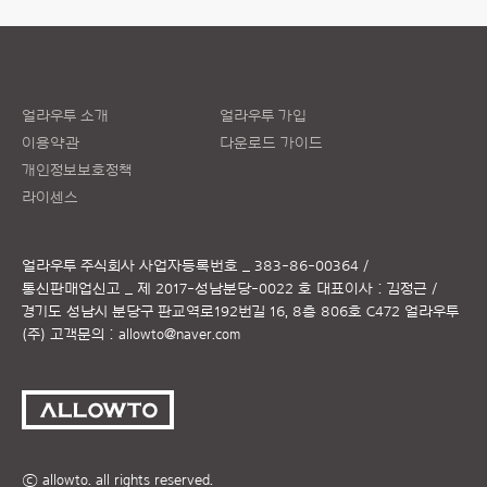
얼라우투 소개
얼라우투 가입
이용약관
다운로드 가이드
개인정보보호정책
라이센스
얼라우투 주식회사
사업자등록번호 _ 383-86-00364 /
통신판매업신고 _ 제 2017-성남분당-0022 호
대표이사 : 김정근 /
경기도 성남시 분당구 판교역로192번길 16, 8층 806호 C472 얼라우투
(주)
고객문의 :
allowto@naver.com
ⓒ allowto. all rights reserved.