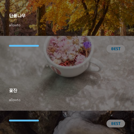
단풍나무
allowto
꽃잔
allowto