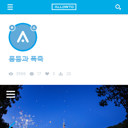
LOGIN
SIGN UP
FREE DOWNLOAD
GUIDE
풍등과 폭죽
3598
17
3
20