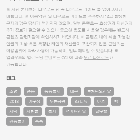
※ 사진 콘텐츠는 다운로드 전 꼭
다운로드 가이드
를 읽어보시기
바랍니다. ※ 이용약관 및
다운로드 가이드
를 준수하지 않고 발생한
문제의 경우 당사가 책임지지 않으며, 일부 콘텐츠는 초상권과 재산권의
추가 정보가 필요할 수 있으니 중요한 용도로 사용할 경우에는 반드시
콘텐츠 관련기관에 확인하시기 바랍니다. ※ 콘텐츠 내에 식별 가능한
인물의 초상 혹은 특정한 타인의 재산물이 포함되지 않은 콘텐츠는
이용범위에 따라 사용이 가능하며, 일부 예외일 수 있습니다. ※
얼라우투의 업로드된 콘텐츠는 CCL에 따라
무료 다운로드
가
가능합니다.
태그
조명
풍등
풍등축제
대구
부처님오신날
2018
야구장
두류공원
83타워
야경
밤
저녁
사람들
축제
석가탄신일
달구벌
관등놀이
폭죽