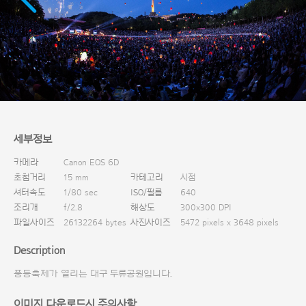
다운로드
세부정보
카메라
Canon EOS 6D
초첨거리
15 mm
카테고리
시점
셔터속도
1/80 sec
ISO/필름
640
조리개
f/2.8
해상도
300x300 DPI
파일사이즈
26132264 bytes
사진사이즈
5472 pixels x 3648 pixels
Description
풍등축제가 열리는 대구 두류공원입니다.
이미지 다운로드시 주의사항