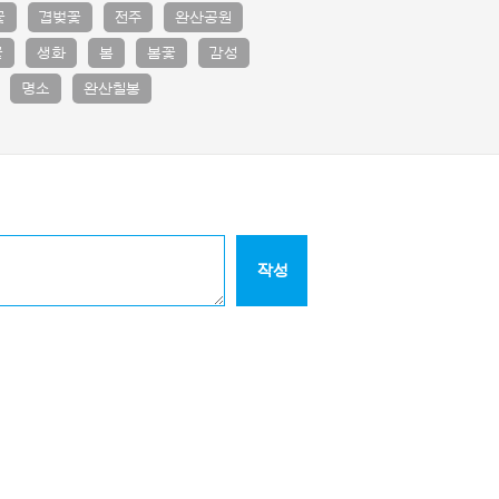
꽃
겹벚꽃
전주
완산공원
꽃
생화
봄
봄꽃
감성
명소
완산칠봉
작성