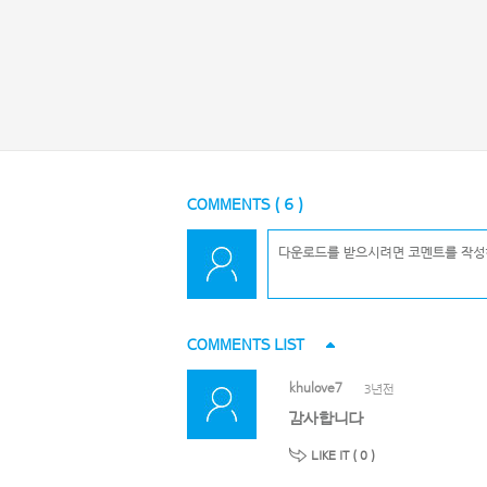
COMMENTS (
6
)
COMMENTS LIST
khulove7
3년전
감사합니다
LIKE IT (
0
)