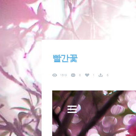
빨간꽃
1619
6
1
6