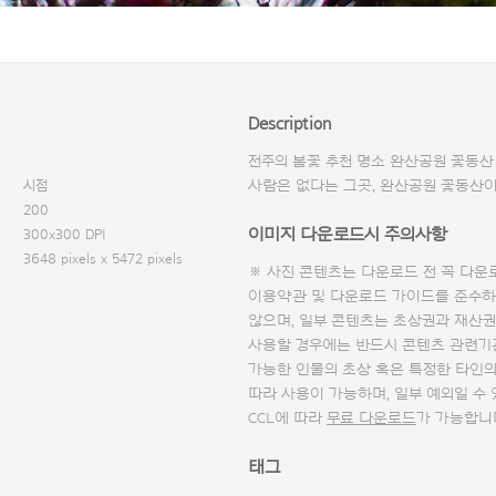
Description
전주의 봄꽃 추천 명소 완산공원 꽃동산 
시점
사람은 없다는 그곳, 완산공원 꽃동산
200
이미지 다운로드시 주의사항
300x300 DPI
3648 pixels x 5472 pixels
※ 사진 콘텐츠는 다운로드 전 꼭
다운
이용약관 및
다운로드 가이드
를 준수하
않으며, 일부 콘텐츠는 초상권과 재산권
사용할 경우에는 반드시 콘텐츠 관련기
가능한 인물의 초상 혹은 특정한 타인
따라 사용이 가능하며, 일부 예외일 수
CCL에 따라
무료 다운로드
가 가능합니
태그