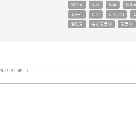
영산홍
철쭉
벚꽃
왕벚
꽃동산
나무
나무가지
빨간꽃
완산꽃동네
꽃동네