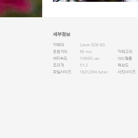
세부정보
카메라
Canon EOS 6D
초첨거리
50 mm
카테고리
셔터속도
1/4000 sec
ISO/필름
조리개
f/1.2
해상도
파일사이즈
18212294 bytes
사진사이즈