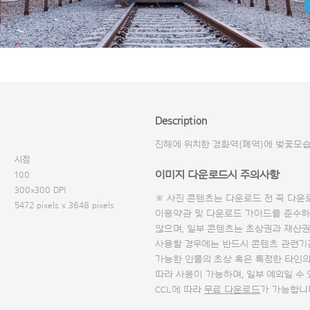
Description
진해에 위치한 경화역(폐역)에 벚꽃모
시점
이미지 다운로드시 주의사항
100
300x300 DPI
※ 사진 콘텐츠는 다운로드 전 꼭
다운
5472 pixels x 3648 pixels
이용약관 및
다운로드 가이드
를 준수하
않으며, 일부 콘텐츠는 초상권과 재산권
사용할 경우에는 반드시 콘텐츠 관련기
가능한 인물의 초상 혹은 특정한 타인
따라 사용이 가능하며, 일부 예외일 수
CCL에 따라
무료 다운로드
가 가능합니