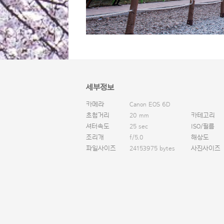
세부정보
카메라
Canon EOS 6D
초첨거리
20 mm
카테고리
셔터속도
25 sec
ISO/필름
조리개
f/5.0
해상도
파일사이즈
24153975 bytes
사진사이즈