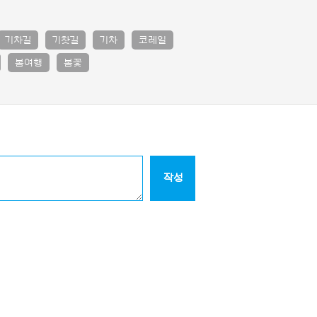
기차길
기찻길
기차
코레일
봄여행
봄꽃
작성