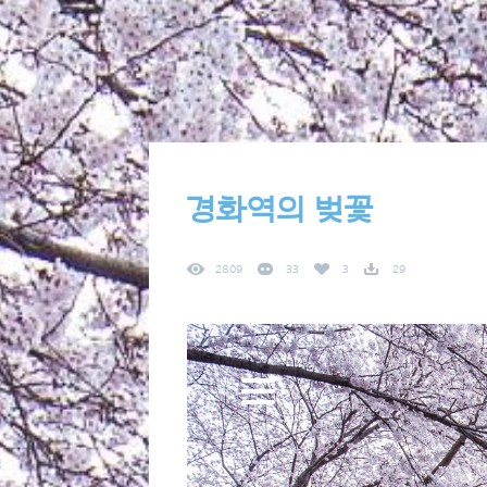
경화역의 벚꽃
2809
33
3
29