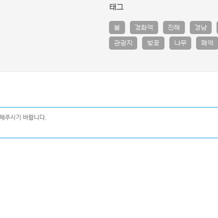
태그
봄
경화역
진해
경남
관광지
벚꽃
나무
폐역