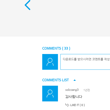
COMMENTS (
33
)
COMMENTS LIST
solzzang3
1년전
감사합니다
LIKE IT (
0
)