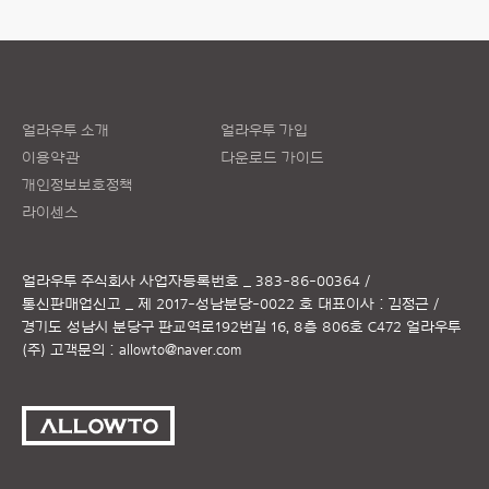
얼라우투 소개
얼라우투 가입
이용약관
다운로드 가이드
개인정보보호정책
라이센스
얼라우투 주식회사
사업자등록번호 _ 383-86-00364 /
통신판매업신고 _ 제 2017-성남분당-0022 호
대표이사 : 김정근 /
경기도 성남시 분당구 판교역로192번길 16, 8층 806호 C472 얼라우투
(주)
고객문의 :
allowto@naver.com