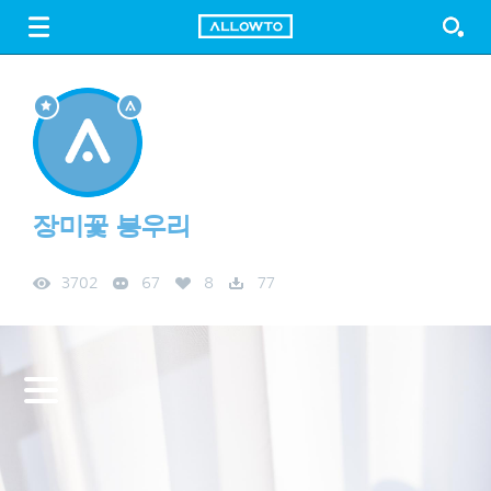
LOGIN
SIGN UP
FREE DOWNLOAD
GUIDE
장미꽃 봉우리
3702
67
8
77