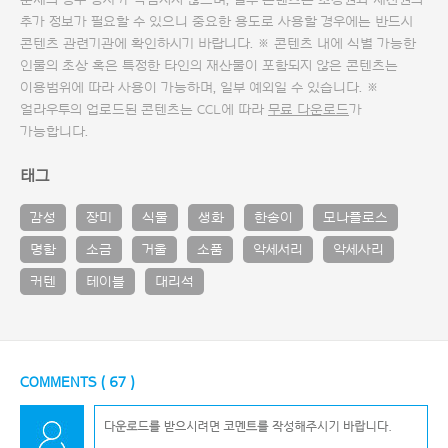
문제의 경우 당사가 책임지지 않으며, 일부 콘텐츠는 초상권과 재산권의
추가 정보가 필요할 수 있으니 중요한 용도로 사용할 경우에는 반드시
콘텐츠 관련기관에 확인하시기 바랍니다. ※ 콘텐츠 내에 식별 가능한
인물의 초상 혹은 특정한 타인의 재산물이 포함되지 않은 콘텐츠는
이용범위에 따라 사용이 가능하며, 일부 예외일 수 있습니다. ※
얼라우투의 업로드된 콘텐츠는 CCL에 따라
무료 다운로드
가
가능합니다.
태그
감성
장미
식물
생화
한송이
모나플로스
명함
소금
거울
소품
악세서리
악세사리
커텐
테이블
대리석
COMMENTS (
67
)