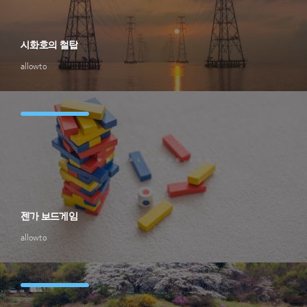
시화호의 철탑
allowto
젠가 보드게임
allowto