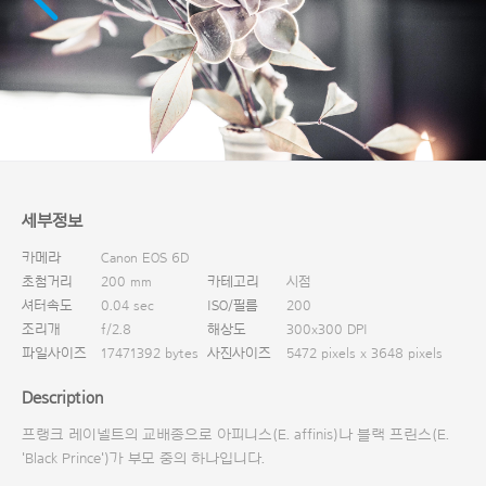
다운로드
세부정보
카메라
Canon EOS 6D
초첨거리
200 mm
카테고리
시점
셔터속도
0.04 sec
ISO/필름
200
조리개
f/2.8
해상도
300x300 DPI
파일사이즈
17471392 bytes
사진사이즈
5472 pixels x 3648 pixels
Description
프랭크 레이넬트의 교배종으로 아피니스(E. affinis)나 블랙 프린스(E.
'Black Prince')가 부모 중의 하나입니다.