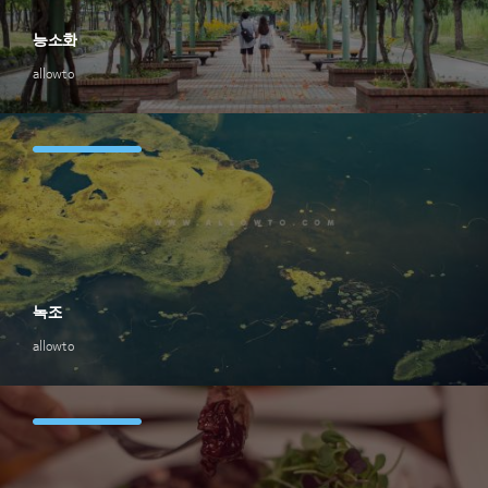
능소화
allowto
녹조
allowto