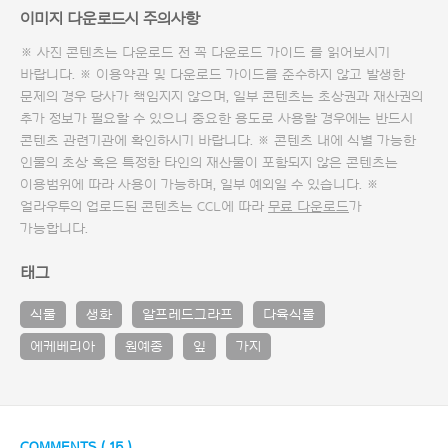
이미지 다운로드시 주의사항
※ 사진 콘텐츠는 다운로드 전 꼭
다운로드 가이드
를 읽어보시기
바랍니다. ※ 이용약관 및
다운로드 가이드
를 준수하지 않고 발생한
문제의 경우 당사가 책임지지 않으며, 일부 콘텐츠는 초상권과 재산권의
추가 정보가 필요할 수 있으니 중요한 용도로 사용할 경우에는 반드시
콘텐츠 관련기관에 확인하시기 바랍니다. ※ 콘텐츠 내에 식별 가능한
인물의 초상 혹은 특정한 타인의 재산물이 포함되지 않은 콘텐츠는
이용범위에 따라 사용이 가능하며, 일부 예외일 수 있습니다. ※
얼라우투의 업로드된 콘텐츠는 CCL에 따라
무료 다운로드
가
가능합니다.
태그
식물
생화
알프레드그라프
다육식물
에케베리아
원예종
잎
가지
COMMENTS (
15
)