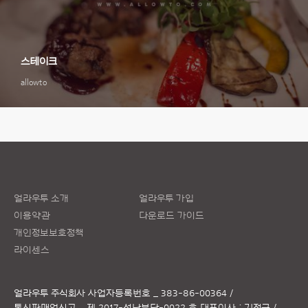
스테이크
allowto
얼라우투 소개
얼라우투 가입
이용약관
다운로드 가이드
개인정보보호정책
라이센스
얼라우투 주식회사
사업자등록번호 _ 383-86-00364 /
통신판매업신고 _ 제 2017-성남분당-0022 호
대표이사 : 김정근 /