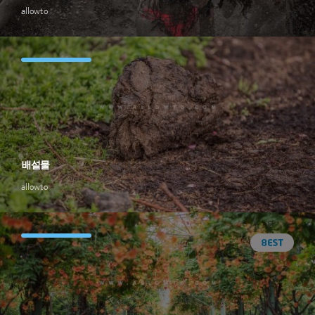
allowto
배설물
allowto