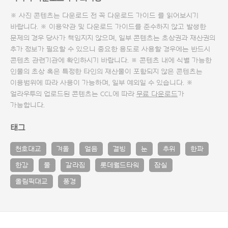
※ 사진 콘텐츠는 다운로드 전 꼭
다운로드 가이드
를 읽어보시기
바랍니다. ※ 이용약관 및
다운로드 가이드
를 준수하지 않고 발생한
문제의 경우 당사가 책임지지 않으며, 일부 콘텐츠는 초상권과 재산권의
추가 정보가 필요할 수 있으니 중요한 용도로 사용할 경우에는 반드시
콘텐츠 관련기관에 확인하시기 바랍니다. ※ 콘텐츠 내에 식별 가능한
인물의 초상 혹은 특정한 타인의 재산물이 포함되지 않은 콘텐츠는
이용범위에 따라 사용이 가능하며, 일부 예외일 수 있습니다. ※
얼라우투의 업로드된 콘텐츠는 CCL에 따라
무료 다운로드
가
가능합니다.
태그
천호대교
겨울
얼음
결빙
눈
추위
한파
한강
물
갈라짐
롯데월드타워
잠실
올림픽대교
풍경