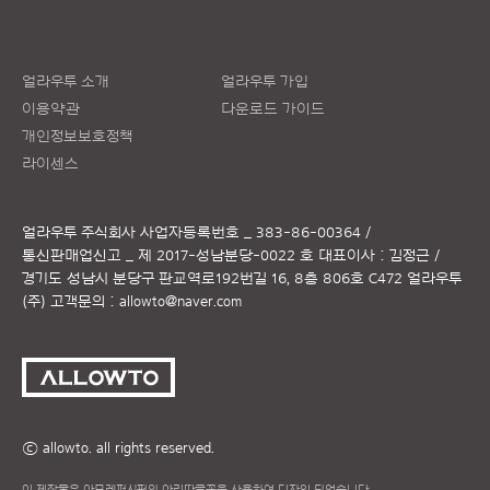
얼라우투 소개
얼라우투 가입
이용약관
다운로드 가이드
개인정보보호정책
라이센스
얼라우투 주식회사
사업자등록번호 _ 383-86-00364 /
통신판매업신고 _ 제 2017-성남분당-0022 호
대표이사 : 김정근 /
경기도 성남시 분당구 판교역로192번길 16, 8층 806호 C472 얼라우투
(주)
고객문의 :
allowto@naver.com
ⓒ allowto. all rights reserved.
이 제작물은 아모레퍼시픽의 아리따글꼴을 사용하여 디자인 되었습니다