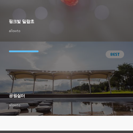
핑크빛 밀랍초
allowto
공원쉼터
allowto