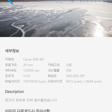
다운로드
세부정보
카메라
Canon EOS 6D
초첨거리
20 mm
카테고리
시점
셔터속도
1/2000 sec
ISO/필름
250
조리개
f/4.0
해상도
300x300 DPI
파일사이즈
10375045 bytes
사진사이즈
5472 pixels x 3648 pixels
Description
한강이 한파로 인해 얼어붙었습니다.
이미지 다운로드시 주의사항