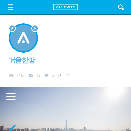
LOGIN
SIGN UP
FREE DOWNLOAD
GUIDE
겨울한강
3113
13
3
11