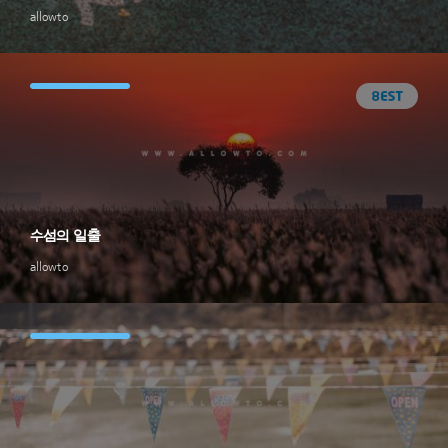
allowto
수섬의 일출
allowto