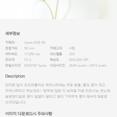
다운로드
세부정보
카메라
Canon EOS 6D
초첨거리
50 mm
카테고리
시점
셔터속도
1/1250 sec
ISO/필름
200
조리개
f/1.2
해상도
300x300 DPI
파일사이즈
6303767 bytes
사진사이즈
3648 pixels x 5472 pixels
Description
만지면 잎이 오므라들어요 우리나라에는 주로 분홍, 빨강 꽃이 피고
자귀나무라고 하는데요~ 영국에 많은 이 브라질 자생 미모사는 샛노란
솜방망이같은 꽃이 알알이 달리고 향이 기막히게 좋아 향수의 원료로
쓰여진답니다.
이미지 다운로드시 주의사항