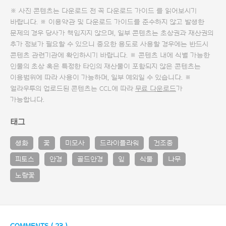
※ 사진 콘텐츠는 다운로드 전 꼭
다운로드 가이드
를 읽어보시기
바랍니다. ※ 이용약관 및
다운로드 가이드
를 준수하지 않고 발생한
문제의 경우 당사가 책임지지 않으며, 일부 콘텐츠는 초상권과 재산권의
추가 정보가 필요할 수 있으니 중요한 용도로 사용할 경우에는 반드시
콘텐츠 관련기관에 확인하시기 바랍니다. ※ 콘텐츠 내에 식별 가능한
인물의 초상 혹은 특정한 타인의 재산물이 포함되지 않은 콘텐츠는
이용범위에 따라 사용이 가능하며, 일부 예외일 수 있습니다. ※
얼라우투의 업로드된 콘텐츠는 CCL에 따라
무료 다운로드
가
가능합니다.
태그
생화
꽃
미모사
드라이플라워
건조중
피토스
안경
골드안경
잎
식물
나무
노랑꽃