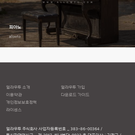
피아노
allowto
얼라우투 소개
얼라우투 가입
이용약관
다운로드 가이드
개인정보보호정책
라이센스
얼라우투 주식회사
사업자등록번호 _ 383-86-00364 /