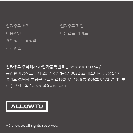
얼라우투 소개
얼라우투 가입
이용약관
다운로드 가이드
개인정보보호정책
라이센스
얼라우투 주식회사
사업자등록번호 _ 383-86-00364 /
통신판매업신고 _ 제 2017-성남분당-0022 호
대표이사 : 김정근 /
경기도 성남시 분당구 판교역로192번길 16, 8층 806호 C472 얼라우투
(주)
고객문의 :
allowto@naver.com
ⓒ allowto. all rights reserved.