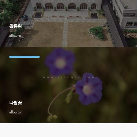
황룡원
allowto
나팔꽃
allowto