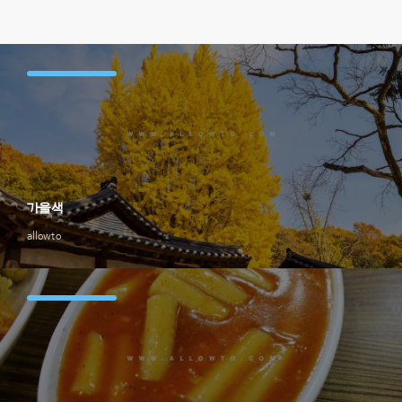
가을색
allowto