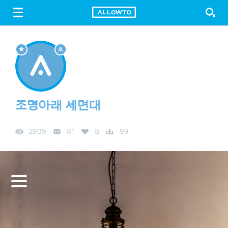
LOGIN
SIGN UP
FREE DOWNLOAD
GUIDE
조명아래 세면대
2909
81
8
99