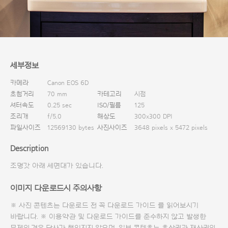
다운로드
세부정보
카메라
Canon EOS 6D
초첨거리
70 mm
카테고리
시점
셔터속도
0.25 sec
ISO/필름
125
조리개
f/5.0
해상도
300x300 DPI
파일사이즈
12569130 bytes
사진사이즈
3648 pixels x 5472 pixels
Description
조명갓 아래 세면대가 있습니다.
이미지 다운로드시 주의사항
※ 사진 콘텐츠는 다운로드 전 꼭
다운로드 가이드
를 읽어보시기
바랍니다. ※ 이용약관 및
다운로드 가이드
를 준수하지 않고 발생한