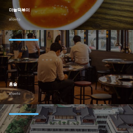
마늘떡볶이
allowto
혼술
allowto