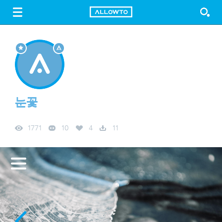
LOGIN
SIGN UP
FREE DOWNLOAD
GUIDE
눈꽃
1771
10
4
11