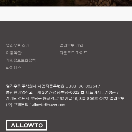
얼라우투 소개
얼라우투 가입
이용약관
다운로드 가이드
개인정보보호정책
라이센스
얼라우투 주식회사
사업자등록번호 _ 383-86-00364 /
통신판매업신고 _ 제 2017-성남분당-0022 호
대표이사 : 김정근 /
경기도 성남시 분당구 판교역로192번길 16, 8층 806호 C472 얼라우투
(주)
고객문의 :
allowto@naver.com