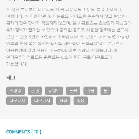
※ 사진 콘텐츠는 다운로드 전 꼭
다운로드 가이드
를 읽어보시기
바랍니다. ※ 이용약관 및
다운로드 가이드
를 준수하지 않고 발생한
문제의 경우 당사가 책임지지 않으며, 일부 콘텐츠는 초상권과 재산권의
추가 정보가 필요할 수 있으니 중요한 용도로 사용할 경우에는 반드시
콘텐츠 관련기관에 확인하시기 바랍니다. ※ 콘텐츠 내에 식별 가능한
인물의 초상 혹은 특정한 타인의 재산물이 포함되지 않은 콘텐츠는
이용범위에 따라 사용이 가능하며, 일부 예외일 수 있습니다. ※
얼라우투의 업로드된 콘텐츠는 CCL에 따라
무료 다운로드
가
가능합니다.
태그
소양강
춘천
강원도
눈꽃
겨울
눈
나무가지
나뭇가지
한파
얼음
COMMENTS (
10
)