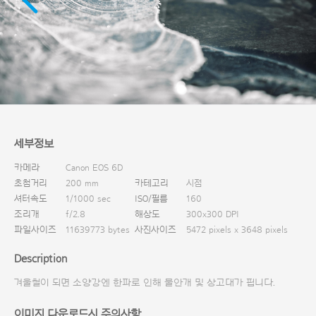
다운로드
세부정보
카메라
Canon EOS 6D
초첨거리
200 mm
카테고리
시점
셔터속도
1/1000 sec
ISO/필름
160
조리개
f/2.8
해상도
300x300 DPI
파일사이즈
11639773 bytes
사진사이즈
5472 pixels x 3648 pixels
Description
겨울철이 되면 소양강엔 한파로 인해 물안개 및 상고대가 핍니다.
이미지 다운로드시 주의사항