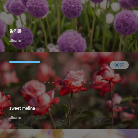
알리움
allowto
sweet melina
allowto