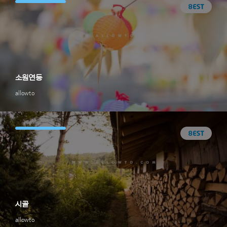
소원연등
allowto
시골
allowto