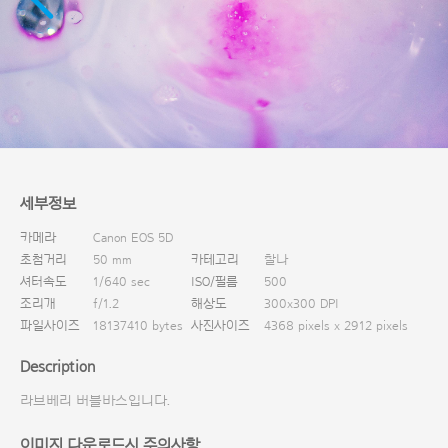
다운로드
세부정보
카메라
Canon EOS 5D
초첨거리
50 mm
카테고리
찰나
셔터속도
1/640 sec
ISO/필름
500
조리개
f/1.2
해상도
300x300 DPI
파일사이즈
18137410 bytes
사진사이즈
4368 pixels x 2912 pixels
Description
라브베리 버블바스입니다.
이미지 다운로드시 주의사항