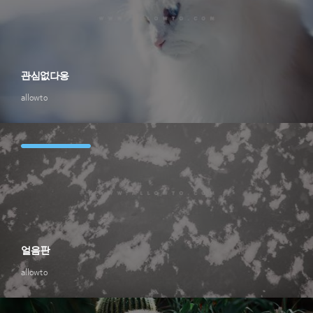
관심없다옹
allowto
얼음판
allowto