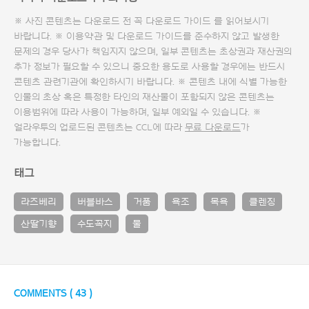
※ 사진 콘텐츠는 다운로드 전 꼭
다운로드 가이드
를 읽어보시기
바랍니다. ※ 이용약관 및
다운로드 가이드
를 준수하지 않고 발생한
문제의 경우 당사가 책임지지 않으며, 일부 콘텐츠는 초상권과 재산권의
추가 정보가 필요할 수 있으니 중요한 용도로 사용할 경우에는 반드시
콘텐츠 관련기관에 확인하시기 바랍니다. ※ 콘텐츠 내에 식별 가능한
인물의 초상 혹은 특정한 타인의 재산물이 포함되지 않은 콘텐츠는
이용범위에 따라 사용이 가능하며, 일부 예외일 수 있습니다. ※
얼라우투의 업로드된 콘텐츠는 CCL에 따라
무료 다운로드
가
가능합니다.
태그
라즈베리
버블바스
거품
욕조
목욕
클렌징
산딸기향
수도꼭지
물
COMMENTS (
43
)