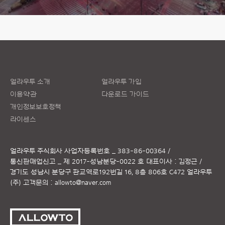
얼라우투 소개
얼라우투 가입
이용약관
다운로드 가이드
개인정보보호정책
라이센스
얼라우투 주식회사
사업자등록번호 _ 383-86-00364 /
통신판매업신고 _ 제 2017-성남분당-0022 호
대표이사 : 김정근 /
경기도 성남시 분당구 판교역로192번길 16, 8층 806호 C472 얼라우투
(주)
고객문의 :
allowto@naver.com