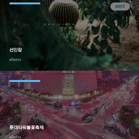
선인장
allowto
롯데타워불꽃축제
allowto