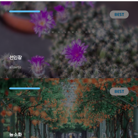
선인장
allowto
능소화