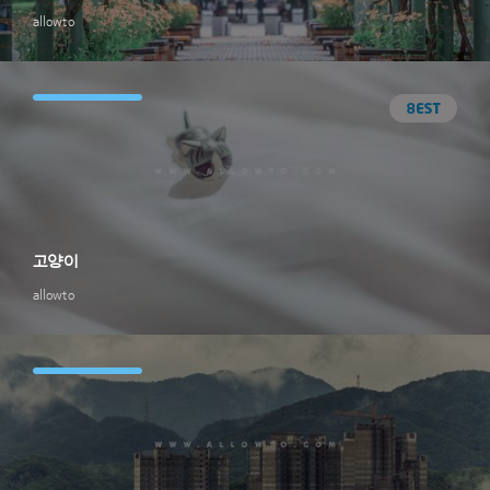
allowto
고양이
allowto