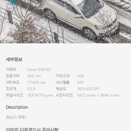
다운로드
세부정보
카메라
Canon EOS 6D
초첨거리
200 mm
카테고리
시선
셔터속도
1/1000 sec
ISO/필름
320
조리개
f/2.8
해상도
300x300 DPI
파일사이즈
18374175 bytes
사진사이즈
5472 pixels x 3648 pixels
Description
흰눈이 펑펑~
이미지 다운로드시 주의사항