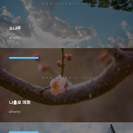
소나무
allowto
나홀로 매화
allowto