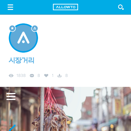
LOGIN
SIGN UP
FREE DOWNLOAD
GUIDE
시장거리
1838
8
1
8