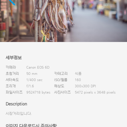
다운로드
세부정보
카메라
Canon EOS 6D
초첨거리
50 mm
카테고리
식품
셔터속도
1/400 sec
ISO/필름
160
조리개
f/1.6
해상도
300x300 DPI
파일사이즈
9524718 bytes
사진사이즈
5472 pixels x 3648 pixels
Description
시장거리입니다.
이미지 다운로드시 주의사항