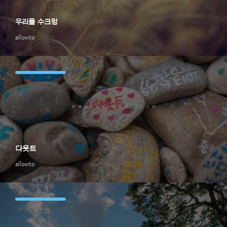
우리풀 수크렁
allowto
다욧트
allowto