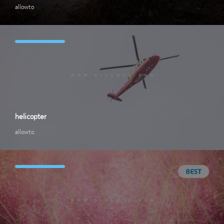
allowto
helicopter
allowto