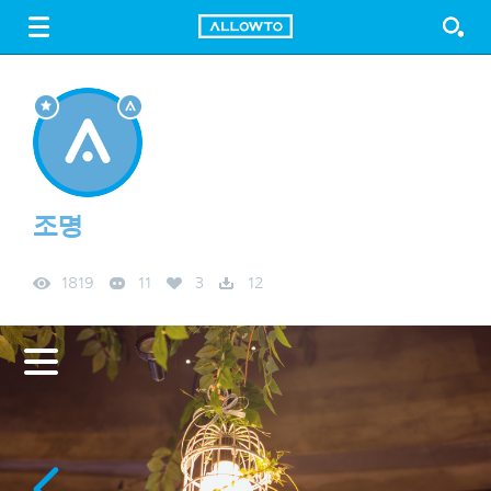
LOGIN
SIGN UP
FREE DOWNLOAD
GUIDE
조명
1819
11
3
12