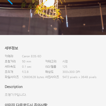
다운로드
세부정보
카메라
Canon EOS 6D
초첨거리
50 mm
카테고리
시점
셔터속도
0.1 sec
ISO/필름
125
조리개
f/2.8
해상도
300x300 DPI
파일사이즈
12683628 bytes
사진사이즈
5472 pixels x 3648 pixels
Description
조명기구입니다.
이미지 다운로드시 주의사항