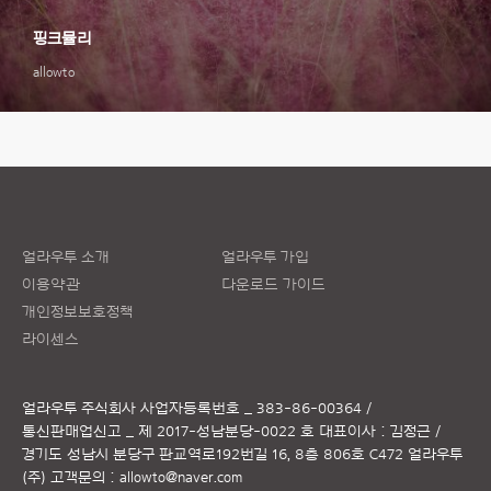
핑크뮬리
allowto
얼라우투 소개
얼라우투 가입
이용약관
다운로드 가이드
개인정보보호정책
라이센스
얼라우투 주식회사
사업자등록번호 _ 383-86-00364 /
통신판매업신고 _ 제 2017-성남분당-0022 호
대표이사 : 김정근 /
경기도 성남시 분당구 판교역로192번길 16, 8층 806호 C472 얼라우투
(주)
고객문의 :
allowto@naver.com