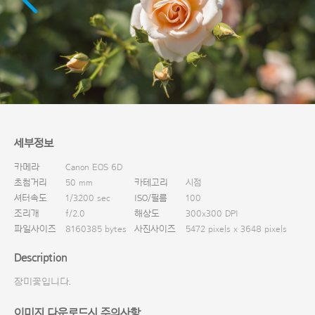
다운로드
세부정보
카메라
Canon EOS 6D
초첨거리
50 mm
카테고리
시점
셔터속도
1/3200 sec
ISO/필름
100
조리개
f/2.0
해상도
300x300 DPI
파일사이즈
8160385 bytes
사진사이즈
5472 pixels x 3648 pixels
Description
장미꽃입니다.
이미지 다운로드시 주의사항