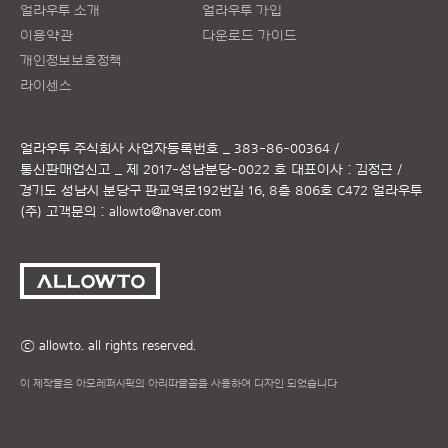
얼라우투 소개
얼라우투 가입
이용약관
다운로드 가이드
개인정보보호정책
라이센스
얼라우투 주식회사
사업자등록번호 _ 383-86-00364 /
통신판매업신고 _ 제 2017-성남분당-0022 호
대표이사 : 김정근 /
경기도 성남시 분당구 판교역로192번길 16, 8층 806호 C472 얼라우투
(주)
고객문의 :
allowto@naver.com
ⓒ allowto. all rights reserved.
이 제작물은 아모레퍼시픽의 아리따글꼴을 사용하여 디자인 되었습니다