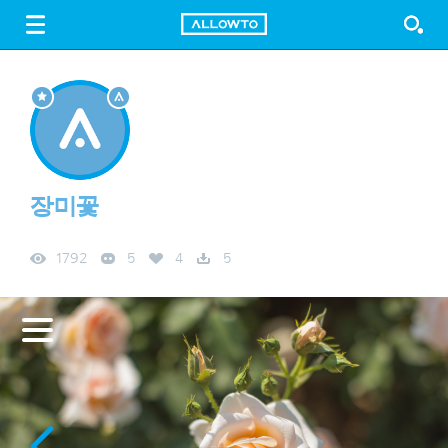
LOGIN
SIGN UP
FREE DOWNLOAD
GUIDE
장미꽃
1792
5
4
5