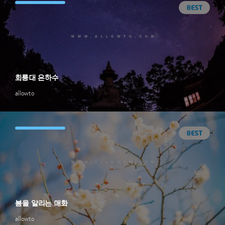
회룡대 은하수
allowto
봄을 알리는 매화
allowto