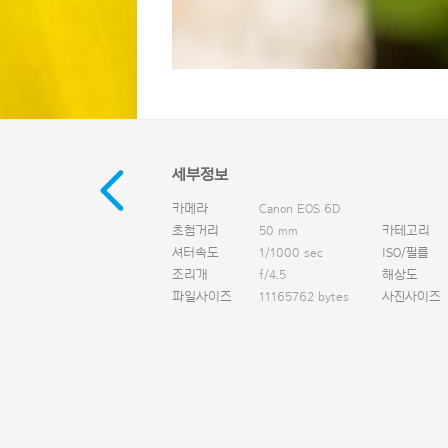
세부정보
카메라
Canon EOS 6D
초첨거리
50 mm
카테고리
셔터속도
1/1000 sec
ISO/필름
조리개
f/4.5
해상도
파일사이즈
11165762 bytes
사진사이즈