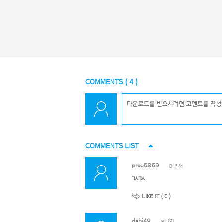
COMMENTS (
4
)
COMMENTS LIST
prou5869
8년전
ㄳㄳ
LIKE IT (
0
)
dabi49
8년전