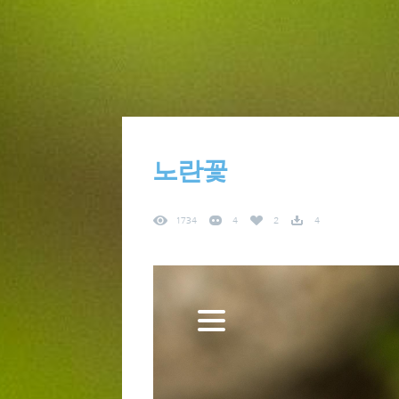
노란꽃
1734
4
2
4