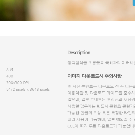
Description
쌍떡잎식물 초롱꽃목 국화과의 여러해
시점
이미지 다운로드시 주의사항
400
300x300 DPI
※ 사진 콘텐츠는 다운로드 전 꼭
다운
5472 pixels x 3648 pixels
이용약관 및
다운로드 가이드
를 준수하
않으며, 일부 콘텐츠는 초상권과 재산권
사용할 경우에는 반드시 콘텐츠 관련기
가능한 인물의 초상 혹은 특정한 타인
따라 사용이 가능하며, 일부 예외일 수
CCL에 따라
무료 다운로드
가 가능합니