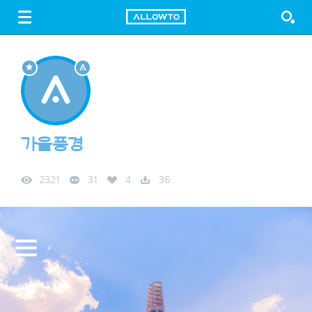
LOGIN
SIGN UP
FREE DOWNLOAD
GUIDE
가을풍경
2321
31
4
36