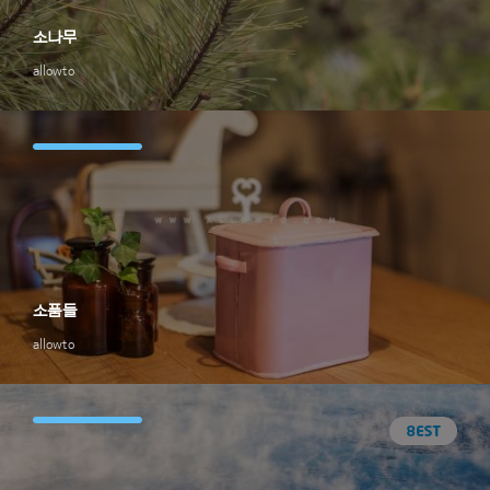
소나무
allowto
소품들
allowto