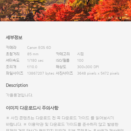
다운로드
세부정보
카메라
Canon EOS 6D
초첨거리
85 mm
카테고리
시점
셔터속도
1/180 sec
ISO/필름
100
조리개
f/10.0
해상도
300x300 DPI
파일사이즈
13867207 bytes
사진사이즈
3648 pixels x 5472 pixels
Description
가을풍경입니다.
이미지 다운로드시 주의사항
※ 사진 콘텐츠는 다운로드 전 꼭
다운로드 가이드
를 읽어보시기
바랍니다. ※ 이용약관 및
다운로드 가이드
를 준수하지 않고 발생한