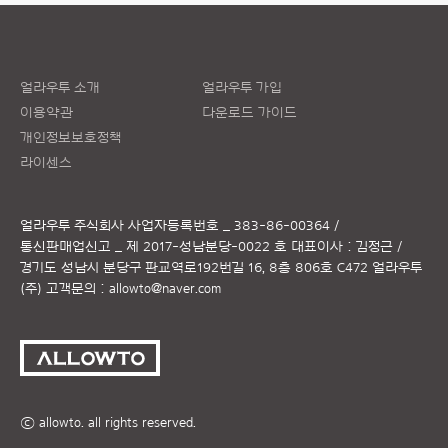
얼라우투 소개
얼라우투 가입
이용약관
다운로드 가이드
개인정보보호정책
라이센스
얼라우투 주식회사
사업자등록번호 _ 383-86-00364 /
통신판매업신고 _ 제 2017-성남분당-0022 호
대표이사 : 김정근 /
경기도 성남시 분당구 판교역로192번길 16, 8층 806호 C472 얼라우투
(주)
고객문의 :
allowto@naver.com
ⓒ allowto. all rights reserved.