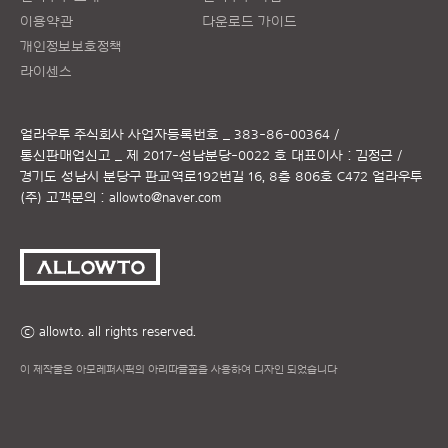
이용약관
다운로드 가이드
개인정보보호정책
라이센스
얼라우투 주식회사
사업자등록번호 _ 383-86-00364 /
통신판매업신고 _ 제 2017-성남분당-0022 호
대표이사 : 김정근 /
경기도 성남시 분당구 판교역로192번길 16, 8층 806호 C472 얼라우투
(주)
고객문의 :
allowto@naver.com
ⓒ allowto. all rights reserved.
이 제작물은 아모레퍼시픽의 아리따글꼴을 사용하여 디자인 되었습니다