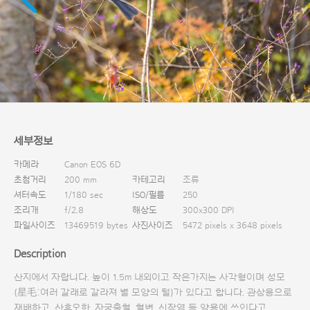
다운로드
세부정보
카메라
Canon EOS 6D
초첨거리
200 mm
카테고리
조류
셔터속도
1/180 sec
ISO/필름
250
조리개
f/2.8
해상도
300x300 DPI
파일사이즈
13469519 bytes
사진사이즈
5472 pixels x 3648 pixels
Description
산지에서 자랍니다. 높이 1.5m 내외이고 작은가지는 사각형이며 성모
(星毛:여러 갈래로 갈라져 별 모양의 털)가 있다고 합니다. 관상용으로
재배하고, 산후오한, 자궁출혈, 혈변, 신장염 등 약용에 쓰인다고