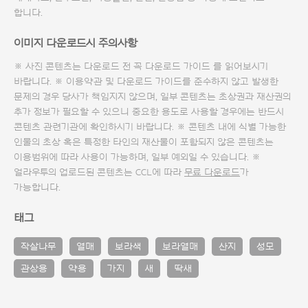
합니다.
이미지 다운로드시 주의사항
※ 사진 콘텐츠는 다운로드 전 꼭
다운로드 가이드
를 읽어보시기
바랍니다. ※ 이용약관 및
다운로드 가이드
를 준수하지 않고 발생한
문제의 경우 당사가 책임지지 않으며, 일부 콘텐츠는 초상권과 재산권의
추가 정보가 필요할 수 있으니 중요한 용도로 사용할 경우에는 반드시
콘텐츠 관련기관에 확인하시기 바랍니다. ※ 콘텐츠 내에 식별 가능한
인물의 초상 혹은 특정한 타인의 재산물이 포함되지 않은 콘텐츠는
이용범위에 따라 사용이 가능하며, 일부 예외일 수 있습니다. ※
얼라우투의 업로드된 콘텐츠는 CCL에 따라
무료 다운로드
가
가능합니다.
태그
작살나무
열매
보라색
보라열매
산지
성모
관상용
약용
가지
새
딱새