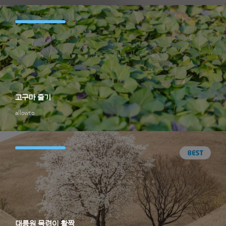
고구마 줄기
allowto
대릉원 목련이 활짝