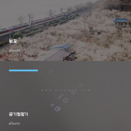
벚꽃
allowto
공기청정기
allowto