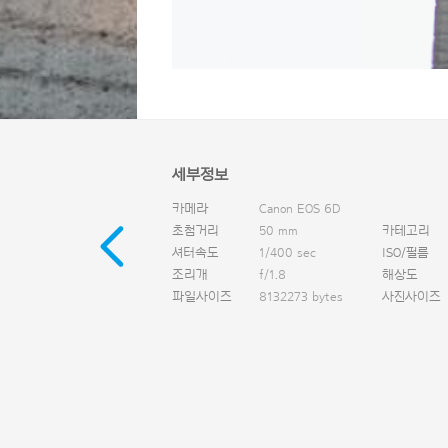
세부정보
카메라
Canon EOS 6D
초첨거리
50 mm
카테고리
셔터속도
1/400 sec
ISO/필름
조리개
f/1.8
해상도
파일사이즈
8132273 bytes
사진사이즈