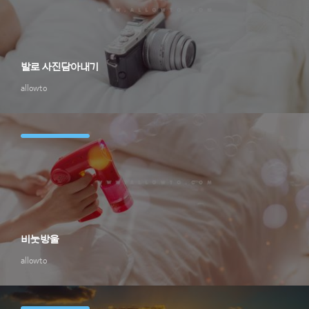
발로 사진담아내기
allowto
비눗방울
allowto