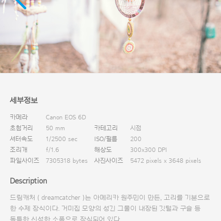
다운로드
세부정보
카메라
Canon EOS 6D
초첨거리
50 mm
카테고리
시점
셔터속도
1/2500 sec
ISO/필름
200
조리개
f/1.6
해상도
300x300 DPI
파일사이즈
7305318 bytes
사진사이즈
5472 pixels x 3648 pixels
Description
드림캐처 ( dreamcatcher )는 아메리카 원주민이 만든, 고리를 기본으로
한 수제 장식이다. 거미집 모양의 성긴 그물이 내장된 깃털과 구슬 등
독특한 신성한 소품으로 장식되어 있다.