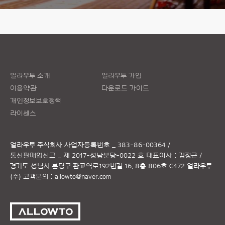
얼라우투 소개
얼라우투 가입
이용약관
다운로드 가이드
개인정보보호정책
라이센스
얼라우투 주식회사
사업자등록번호 _ 383-86-00364 /
통신판매업신고 _ 제 2017-성남분당-0022 호
대표이사 : 김정근 /
경기도 성남시 분당구 판교역로192번길 16, 8층 806호 C472 얼라우투
(주)
고객문의 :
allowto@naver.com