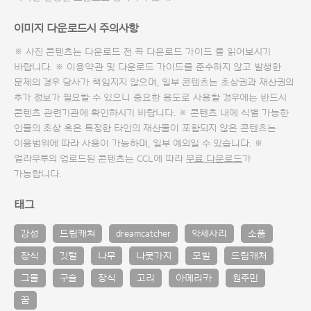
이미지 다운로드시 주의사항
※ 사진 콘텐츠는 다운로드 전 꼭
다운로드 가이드
를 읽어보시기
바랍니다. ※ 이용약관 및
다운로드 가이드
를 준수하지 않고 발생한
문제의 경우 당사가 책임지지 않으며, 일부 콘텐츠는 초상권과 재산권의
추가 정보가 필요할 수 있으니 중요한 용도로 사용할 경우에는 반드시
콘텐츠 관련기관에 확인하시기 바랍니다. ※ 콘텐츠 내에 식별 가능한
인물의 초상 혹은 특정한 타인의 재산물이 포함되지 않은 콘텐츠는
이용범위에 따라 사용이 가능하며, 일부 예외일 수 있습니다. ※
얼라우투의 업로드된 콘텐츠는 CCL에 따라
무료 다운로드
가
가능합니다.
태그
감성
드림캐쳐
dreamcatcher
악세사리
소품
장식
깃털
나무
나뭇가지
모빌
드림캐처
그물
구슬
장식
고리
아메리카
원주민
꿈