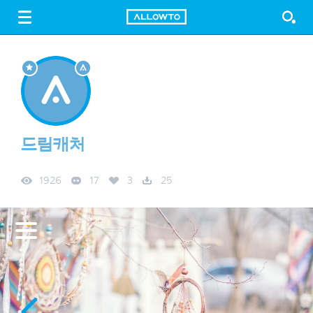
LOGIN
SIGN UP
FREE DOWNLOAD
GUIDE
드림캐처
1926
17
3
25