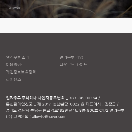
allowto
얼라우투 소개
얼라우투 가입
이용약관
다운로드 가이드
개인정보보호정책
라이센스
얼라우투 주식회사
사업자등록번호 _ 383-86-00364 /
통신판매업신고 _ 제 2017-성남분당-0022 호
대표이사 : 김정근 /
경기도 성남시 분당구 판교역로192번길 16, 8층 806호 C472 얼라우투
(주)
고객문의 :
allowto@naver.com