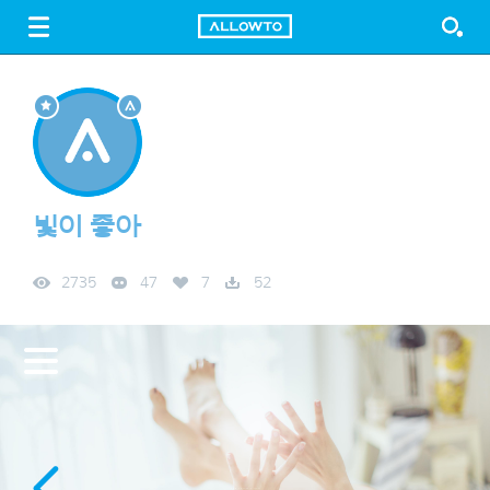
LOGIN
SIGN UP
FREE DOWNLOAD
GUIDE
빛이 좋아
2735
47
7
52