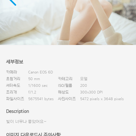
다운로드
세부정보
카메라
Canon EOS 6D
초첨거리
50 mm
카테고리
모델
셔터속도
1/1600 sec
ISO/필름
200
조리개
f/1.2
해상도
300x300 DPI
파일사이즈
5675541 bytes
사진사이즈
5472 pixels x 3648 pixels
Description
빛이 너무나 좋았어요~
이미지 다운로드시 주의사항