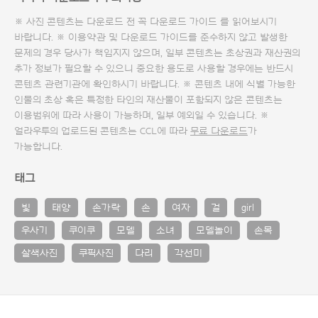
※ 사진 콘텐츠는 다운로드 전 꼭
다운로드 가이드
를 읽어보시기
바랍니다. ※ 이용약관 및
다운로드 가이드
를 준수하지 않고 발생한
문제의 경우 당사가 책임지지 않으며, 일부 콘텐츠는 초상권과 재산권의
추가 정보가 필요할 수 있으니 중요한 용도로 사용할 경우에는 반드시
콘텐츠 관련기관에 확인하시기 바랍니다. ※ 콘텐츠 내에 식별 가능한
인물의 초상 혹은 특정한 타인의 재산물이 포함되지 않은 콘텐츠는
이용범위에 따라 사용이 가능하며, 일부 예외일 수 있습니다. ※
얼라우투의 업로드된 콘텐츠는 CCL에 따라
무료 다운로드
가
가능합니다.
태그
빛
태양
손가락
손
여자
걸
girl
우사기
쿠이쿠
모델
소녀
모델놀이
손목
살색사진
쿠픽사진
다리
각선미