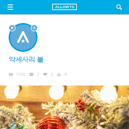
LOGIN
SIGN UP
FREE DOWNLOAD
GUIDE
악세사리 볼
1790
7
2
6