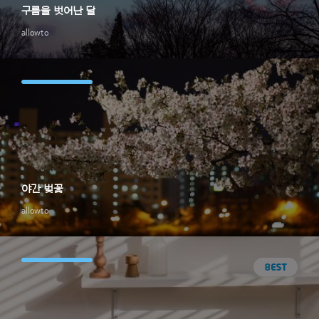
구름을 벗어난 달
allowto
야간 벚꽃
allowto