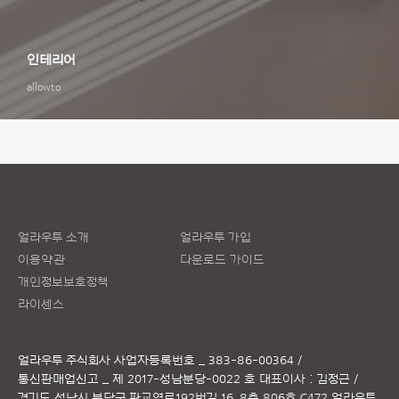
인테리어
allowto
얼라우투 소개
얼라우투 가입
이용약관
다운로드 가이드
개인정보보호정책
라이센스
얼라우투 주식회사
사업자등록번호 _ 383-86-00364 /
통신판매업신고 _ 제 2017-성남분당-0022 호
대표이사 : 김정근 /
경기도 성남시 분당구 판교역로192번길 16, 8층 806호 C472 얼라우투