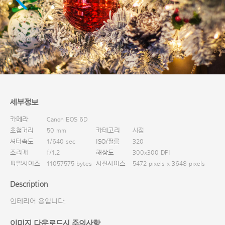
다운로드
세부정보
카메라
Canon EOS 6D
초첨거리
50 mm
카테고리
시점
셔터속도
1/640 sec
ISO/필름
320
조리개
f/1.2
해상도
300x300 DPI
파일사이즈
11057575 bytes
사진사이즈
5472 pixels x 3648 pixels
Description
인테리어 용입니다.
이미지 다운로드시 주의사항