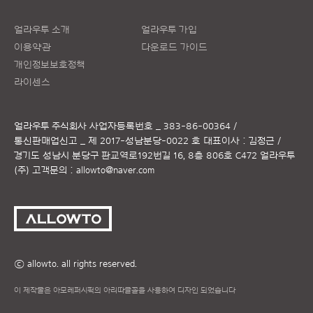
얼라우투 소개
얼라우투 가입
이용약관
다운로드 가이드
개인정보보호정책
라이센스
얼라우투 주식회사
사업자등록번호 _ 383-86-00364 /
통신판매업신고 _ 제 2017-성남분당-0022 호
대표이사 : 김정근 /
경기도 성남시 분당구 판교역로192번길 16, 8층 806호 C472 얼라우투
(주)
고객문의 :
allowto@naver.com
ⓒ allowto. all rights reserved.
이 제작물은 아모레퍼시픽의 아리따글꼴을 사용하여 디자인 되었습니다