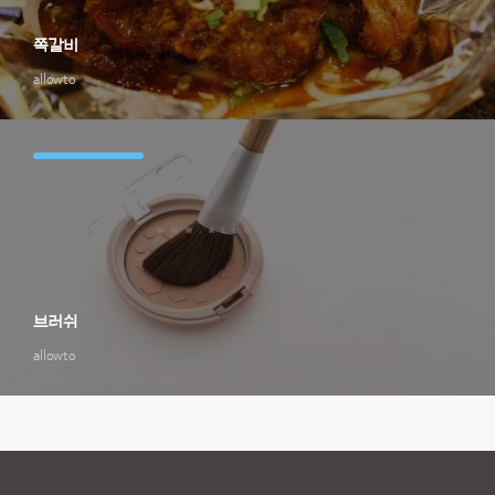
쪽갈비
allowto
브러쉬
allowto