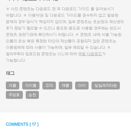
※ 사진 콘텐츠는 다운로드 전 꼭
다운로드 가이드
를 읽어보시기
바랍니다. ※ 이용약관 및
다운로드 가이드
를 준수하지 않고 발생한
문제의 경우 당사가 책임지지 않으며, 일부 콘텐츠는 초상권과 재산권의
추가 정보가 필요할 수 있으니 중요한 용도로 사용할 경우에는 반드시
콘텐츠 관련기관에 확인하시기 바랍니다. ※ 콘텐츠 내에 식별 가능한
인물의 초상 혹은 특정한 타인의 재산물이 포함되지 않은 콘텐츠는
이용범위에 따라 사용이 가능하며, 일부 예외일 수 있습니다. ※
얼라우투의 업로드된 콘텐츠는 CCL에 따라
무료 다운로드
가
가능합니다.
태그
여름
아이들
꼬마
애들
아이
일일레저타운
주암호
순천
COMMENTS (
17
)