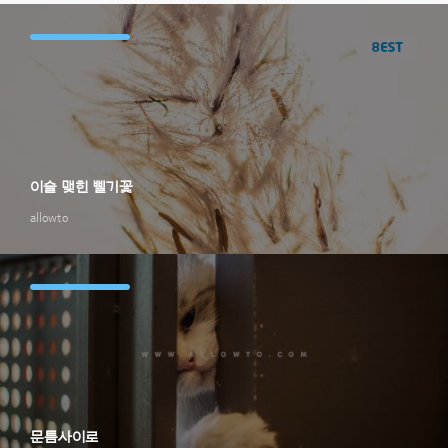
이슬 맺힌 삘기꽃
allowto
문틈사이로