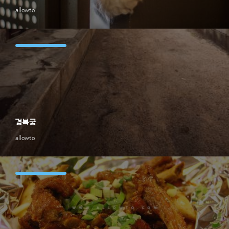
allowto
경복궁
allowto