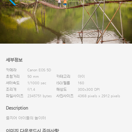
다운로드
세부정보
카메라
Canon EOS 5D
초첨거리
50 mm
카테고리
아이
셔터속도
1/1000 sec
ISO/필름
160
조리개
f/1.4
해상도
300x300 DPI
파일사이즈
2345751 bytes
사진사이즈
4368 pixels x 2912 pixels
Description
줄지어 아이들의 놀이터
이미지 다운로드시 주의사항