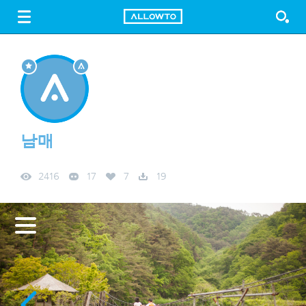
LOGIN
SIGN UP
FREE DOWNLOAD
GUIDE
남매
2416
17
7
19