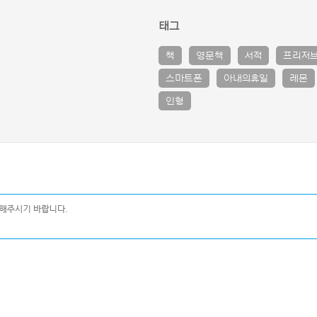
태그
책
영문책
서적
프리저
스마트폰
아내의휴일
레몬
인형