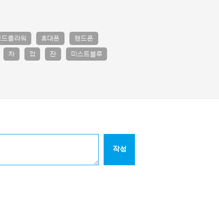
브드플라워
휴대폰
핸드폰
차
컵
잔
미스트블루
작성