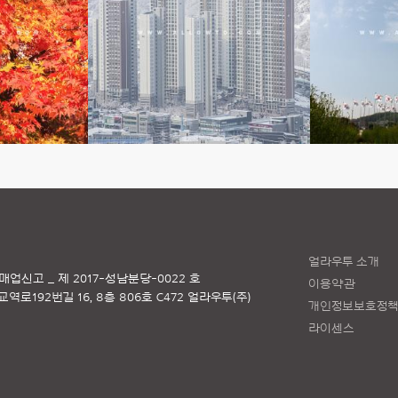
얼라우투 소개
매업신고 _ 제 2017-성남분당-0022 호
이용약관
로192번길 16, 8층 806호 C472 얼라우투(주)
개인정보보호정
라이센스