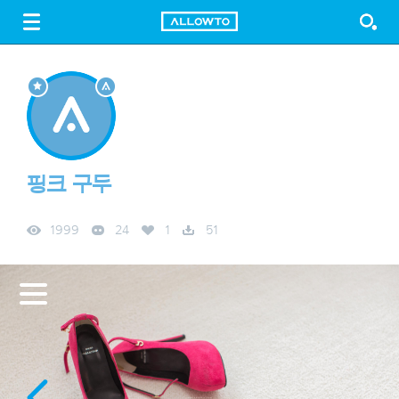
LOGIN
SIGN UP
FREE DOWNLOAD
GUIDE
핑크 구두
1999
24
1
51