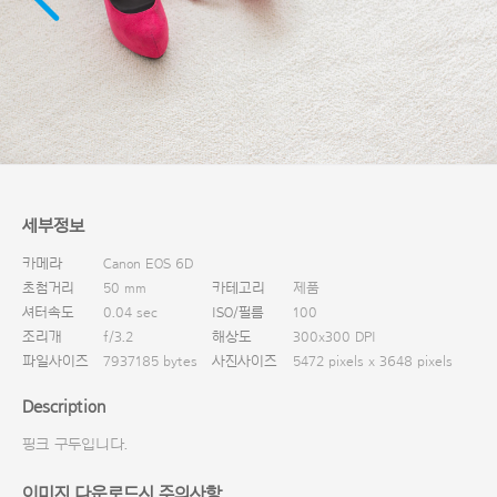
다운로드
세부정보
카메라
Canon EOS 6D
초첨거리
50 mm
카테고리
제품
셔터속도
0.04 sec
ISO/필름
100
조리개
f/3.2
해상도
300x300 DPI
파일사이즈
7937185 bytes
사진사이즈
5472 pixels x 3648 pixels
Description
핑크 구두입니다.
이미지 다운로드시 주의사항