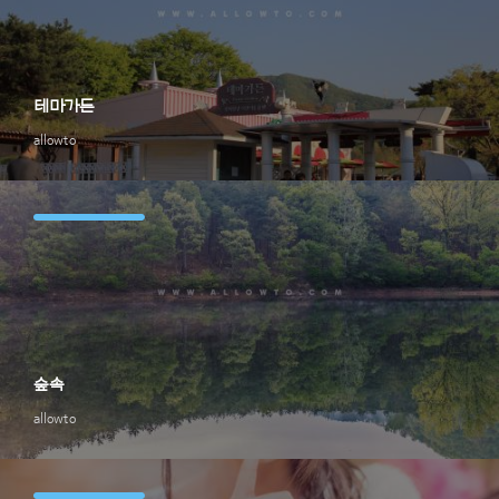
테마가든
allowto
숲속
allowto