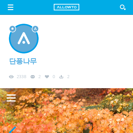
LOGIN
SIGN UP
FREE DOWNLOAD
GUIDE
단풍나무
2338
2
0
2