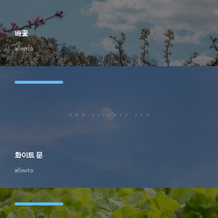
배꽃
allowto
화이트 문
allowto