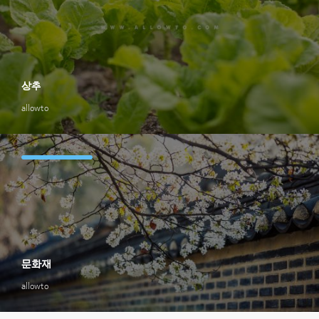
상추
allowto
문화재
allowto