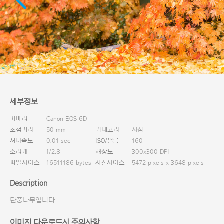
다운로드
세부정보
카메라
Canon EOS 6D
초첨거리
50 mm
카테고리
시점
셔터속도
0.01 sec
ISO/필름
160
조리개
f/2.8
해상도
300x300 DPI
파일사이즈
16511186 bytes
사진사이즈
5472 pixels x 3648 pixels
Description
단풍나무입니다.
이미지 다운로드시 주의사항