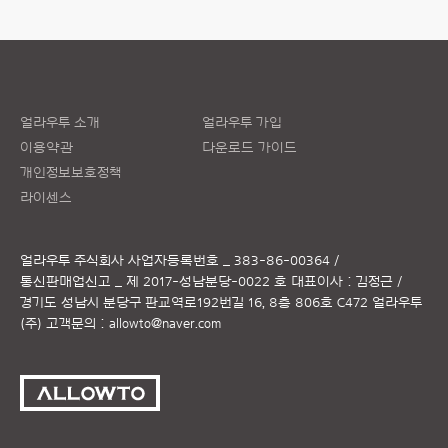
얼라우투 소개
얼라우투 가입
이용약관
다운로드 가이드
개인정보보호정책
라이센스
얼라우투 주식회사
사업자등록번호 _ 383-86-00364 /
통신판매업신고 _ 제 2017-성남분당-0022 호
대표이사 : 김정근 /
경기도 성남시 분당구 판교역로192번길 16, 8층 806호 C472 얼라우투
(주)
고객문의 :
allowto@naver.com