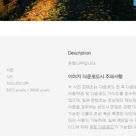
Description
은행나무입니다.
시점
이미지 다운로드시 주의사항
125
300x300 DPI
※ 사진 콘텐츠는 다운로드 전 꼭
다운
5472 pixels x 3648 pixels
이용약관 및
다운로드 가이드
를 준수하
않으며, 일부 콘텐츠는 초상권과 재산권
사용할 경우에는 반드시 콘텐츠 관련기
가능한 인물의 초상 혹은 특정한 타인
따라 사용이 가능하며, 일부 예외일 수
CCL에 따라
무료 다운로드
가 가능합니