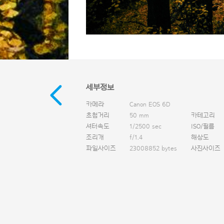
세부정보
카메라
Canon EOS 6D
초첨거리
50 mm
카테고리
셔터속도
1/2500 sec
ISO/필름
조리개
f/1.4
해상도
파일사이즈
23008852 bytes
사진사이즈