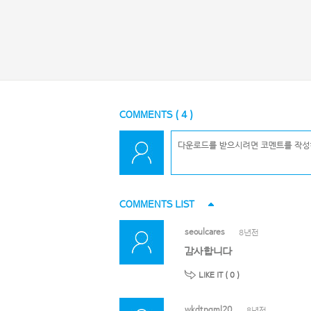
COMMENTS (
4
)
COMMENTS LIST
seoulcares
8년전
감사합니다
LIKE IT (
0
)
wkdtpgml20
8년전