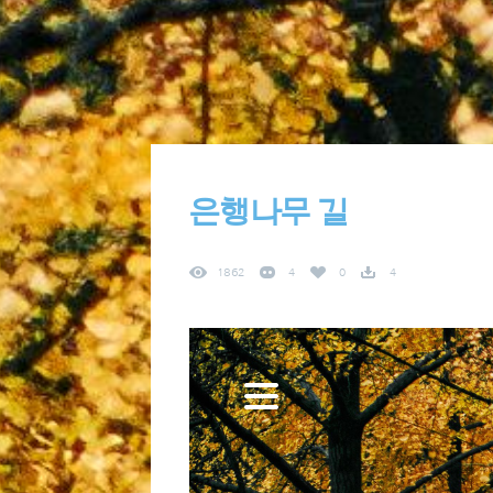
은행나무 길
1862
4
0
4