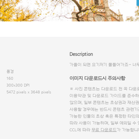
Description
가을이 되면 요기저기 물들어가죠~ 너
풍경
이미지 다운로드시 주의사항
160
300x300 DPI
※ 사진 콘텐츠는 다운로드 전 꼭
다운
5472 pixels x 3648 pixels
이용약관 및
다운로드 가이드
를 준수하
않으며, 일부 콘텐츠는 초상권과 재산권
사용할 경우에는 반드시 콘텐츠 관련기
가능한 인물의 초상 혹은 특정한 타인
따라 사용이 가능하며, 일부 예외일 수
CCL에 따라
무료 다운로드
가 가능합니