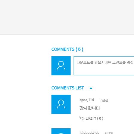
COMMENTS (
5
)
COMMENTS LIST
qpscj114
7년전
감사합니다
LIKE IT (
0
)
hiphopbkbb
8년전