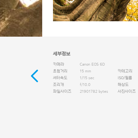
세부정보
카메라
Canon EOS 6D
초첨거리
15 mm
카테고리
셔터속도
1/15 sec
ISO/필름
조리개
f/10.0
해상도
파일사이즈
21901782 bytes
사진사이즈