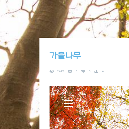
가을나무
2445
5
5
4