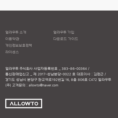
얼라우투 소개
얼라우투 가입
이용약관
다운로드 가이드
개인정보보호정책
라이센스
얼라우투 주식회사
사업자등록번호 _ 383-86-00364 /
통신판매업신고 _ 제 2017-성남분당-0022 호
대표이사 : 김정근 /
경기도 성남시 분당구 판교역로192번길 16, 8층 806호 C472 얼라우투
(주)
고객문의 :
allowto@naver.com