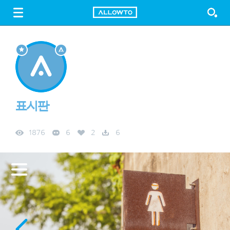
LOGIN
SIGN UP
FREE DOWNLOAD
GUIDE
표시판
1876
6
2
6