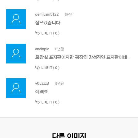
demiyam5122
8년전
잘쓰겠습니다
LIKE IT (
0
)
anoinpic
8년전
화장실 표지판이지만 괭장히 감성적인 표지판이네요.ㅎ 예쁜 이미지 잘 받아 가도록 하겠씁니다.ㅎ
LIKE IT (
0
)
v0vzzz3
8년전
예뻐요
LIKE IT (
0
)
다른 이미지