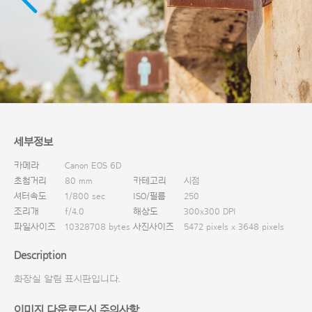
다운로드
세부정보
카메라
Canon EOS 6D
초첨거리
80 mm
카테고리
시점
셔터속도
1/800 sec
ISO/필름
250
조리개
f/4.0
해상도
300x300 DPI
파일사이즈
10328708 bytes
사진사이즈
5472 pixels x 3648 pixels
Description
화장실 알림 표시판입니다.
이미지 다운로드시 주의사항