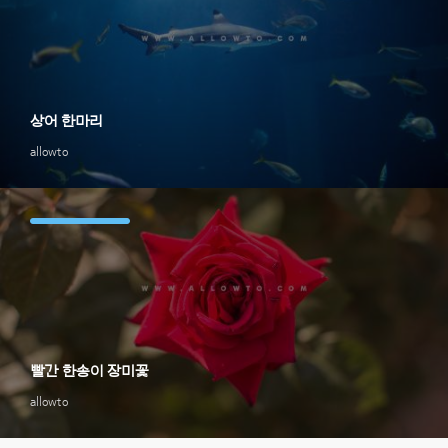
상어 한마리
allowto
빨간 한송이 장미꽃
allowto