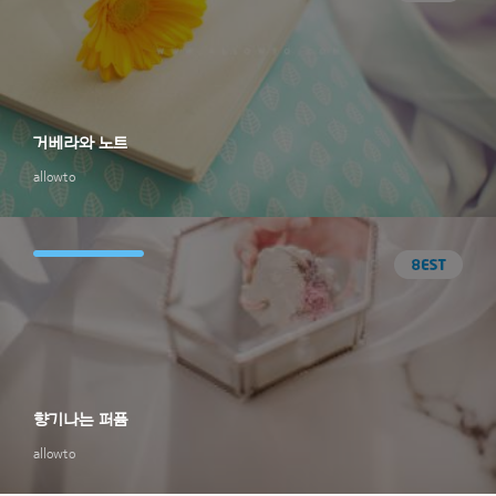
거베라와 노트
allowto
향기나는 퍼퓸
allowto