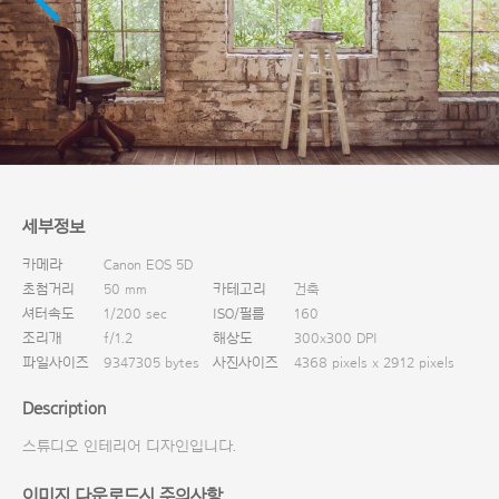
다운로드
세부정보
카메라
Canon EOS 5D
초첨거리
50 mm
카테고리
건축
셔터속도
1/200 sec
ISO/필름
160
조리개
f/1.2
해상도
300x300 DPI
파일사이즈
9347305 bytes
사진사이즈
4368 pixels x 2912 pixels
Description
스튜디오 인테리어 디자인입니다.
이미지 다운로드시 주의사항