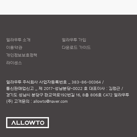
얼라우투 소개
얼라우투 가입
이용약관
다운로드 가이드
개인정보보호정책
라이센스
얼라우투 주식회사
사업자등록번호 _ 383-86-00364 /
통신판매업신고 _ 제 2017-성남분당-0022 호
대표이사 : 김정근 /
경기도 성남시 분당구 판교역로192번길 16, 8층 806호 C472 얼라우투
(주)
고객문의 :
allowto@naver.com