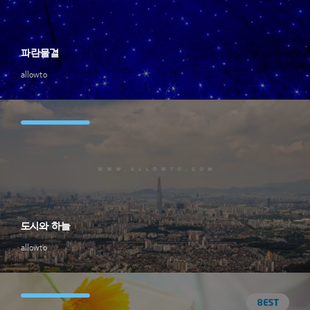
파란물결
allowto
도시와 하늘
allowto