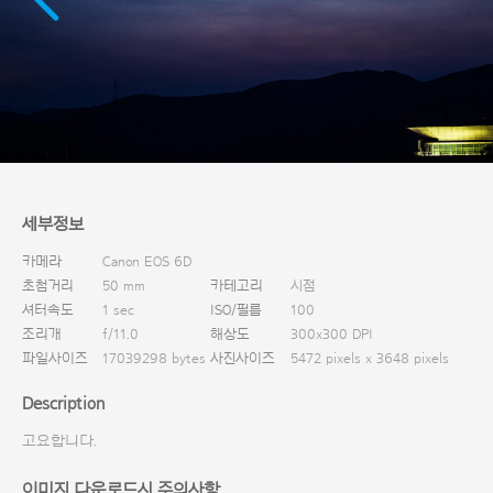
다운로드
세부정보
카메라
Canon EOS 6D
초첨거리
50 mm
카테고리
시점
셔터속도
1 sec
ISO/필름
100
조리개
f/11.0
해상도
300x300 DPI
파일사이즈
17039298 bytes
사진사이즈
5472 pixels x 3648 pixels
Description
고요합니다.
이미지 다운로드시 주의사항