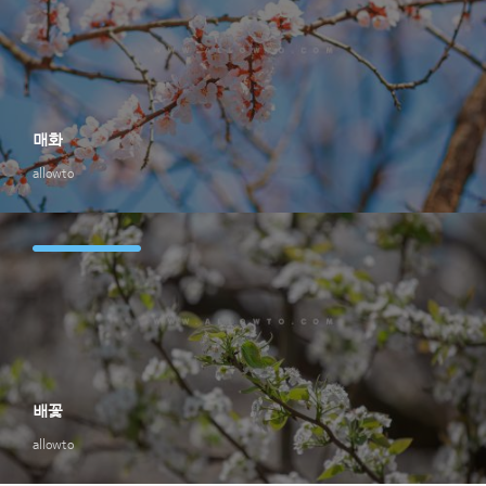
매화
allowto
배꽃
allowto