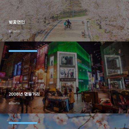
벚꽃연인
allowto
2008년 명동거리
allowto