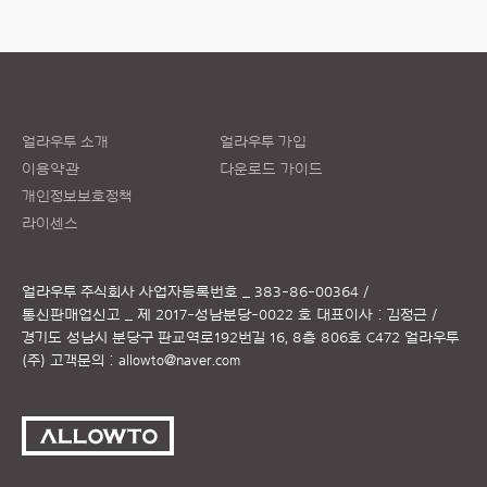
얼라우투 소개
얼라우투 가입
이용약관
다운로드 가이드
개인정보보호정책
라이센스
얼라우투 주식회사
사업자등록번호 _ 383-86-00364 /
통신판매업신고 _ 제 2017-성남분당-0022 호
대표이사 : 김정근 /
경기도 성남시 분당구 판교역로192번길 16, 8층 806호 C472 얼라우투
(주)
고객문의 :
allowto@naver.com