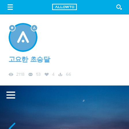
LOGIN
SIGN UP
FREE DOWNLOAD
GUIDE
고요한 초승달
2118
53
4
66