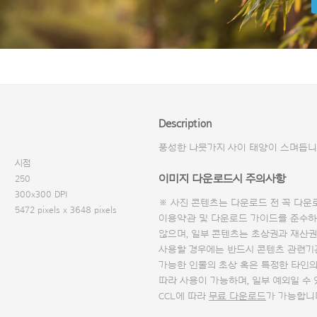
Description
풍성한 나뭇가지 사이 태양이 스며듭니
시점
이미지 다운로드시 주의사항
250
300x300 DPI
※ 사진 콘텐츠는 다운로드 전 꼭
다운
5472 pixels x 3648 pixels
이용약관 및
다운로드 가이드
를 준수하
않으며, 일부 콘텐츠는 초상권과 재산권
사용할 경우에는 반드시 콘텐츠 관련기
가능한 인물의 초상 혹은 특정한 타인
따라 사용이 가능하며, 일부 예외일 수
CCL에 따라
무료 다운로드
가 가능합니