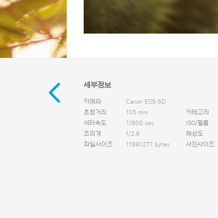
세부정보
카메라
Canon EOS 6D
초첨거리
105 mm
카테고리
셔터속도
1/800 sec
ISO/필름
조리개
f/2.8
해상도
파일사이즈
11881277 bytes
사진사이즈