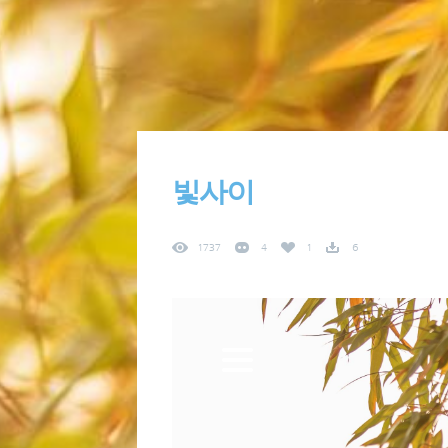
빛사이
1737
4
1
6