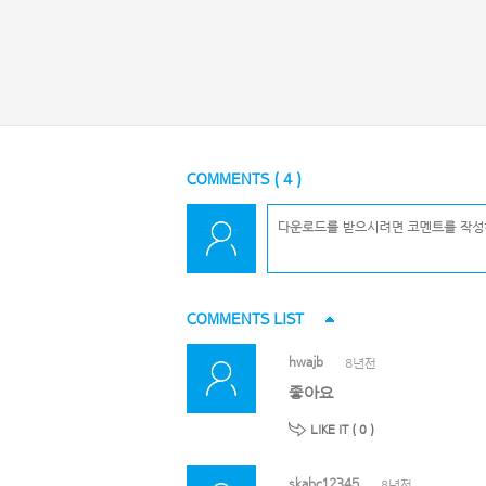
COMMENTS (
4
)
COMMENTS LIST
hwajb
8년전
좋아요
LIKE IT (
0
)
skabc12345
8년전