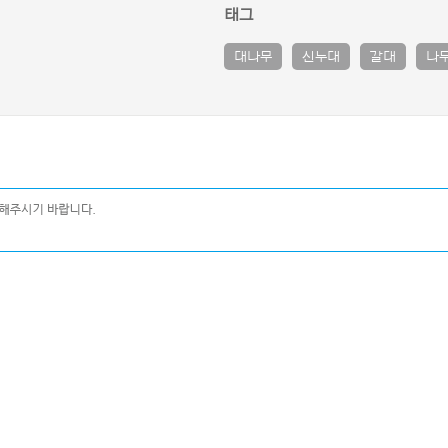
태그
대나무
신누대
갈대
나