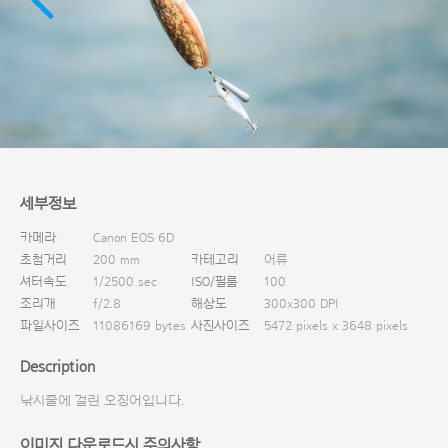
다운로드
세부정보
카메라
Canon EOS 6D
초첨거리
200 mm
카테고리
어류
셔터속도
1/2500 sec
ISO/필름
100
조리개
f/2.8
해상도
300x300 DPI
파일사이즈
11086169 bytes
사진사이즈
5472 pixels x 3648 pixels
Description
낚시줄에 걸린 오징어입니다.
이미지 다운로드시 주의사항