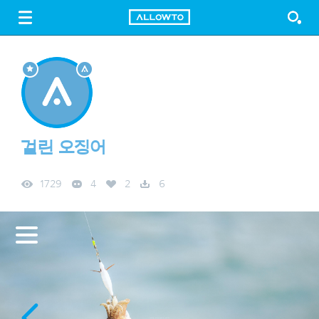
LOGIN
SIGN UP
FREE DOWNLOAD
GUIDE
걸린 오징어
1729
4
2
6