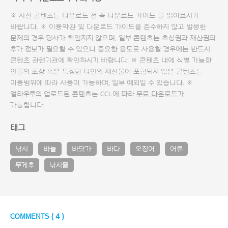
※ 사진 콘텐츠는 다운로드 전 꼭
다운로드 가이드
를 읽어보시기
바랍니다. ※ 이용약관 및
다운로드 가이드
를 준수하지 않고 발생한
문제의 경우 당사가 책임지지 않으며, 일부 콘텐츠는 초상권과 재산권의
추가 정보가 필요할 수 있으니 중요한 용도로 사용할 경우에는 반드시
콘텐츠 관련기관에 확인하시기 바랍니다. ※ 콘텐츠 내에 식별 가능한
인물의 초상 혹은 특정한 타인의 재산물이 포함되지 않은 콘텐츠는
이용범위에 따라 사용이 가능하며, 일부 예외일 수 있습니다. ※
얼라우투의 업로드된 콘텐츠는 CCL에 따라
무료 다운로드
가
가능합니다.
태그
낚시
바늘
바닷가
바다
오징어
어류
무게추
낚시줄
COMMENTS (
4
)