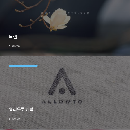
목련
allowto
얼라우투 심볼
allowto