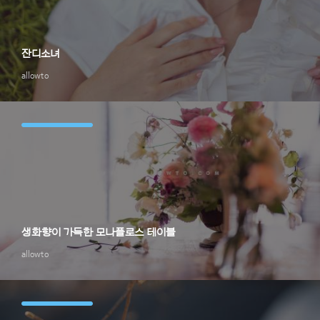
잔디소녀
allowto
생화향이 가득한 모나플로스 테이블
allowto