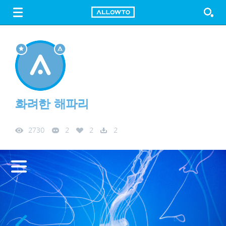
LOGIN
SIGN UP
FREE DOWNLOAD
GUIDE
화려한 해파리
2730
2
2
2