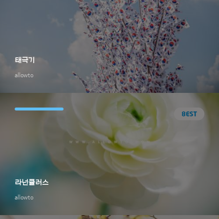
태극기
allowto
라넌큘러스
allowto