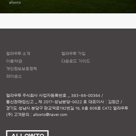
allowto
얼라우투 소개
얼라우투 가입
이용약관
다운로드 가이드
개인정보보호정책
라이센스
얼라우투 주식회사
사업자등록번호 _ 383-86-00364 /
통신판매업신고 _ 제 2017-성남분당-0022 호
대표이사 : 김정근 /
경기도 성남시 분당구 판교역로192번길 16, 8층 806호 C472 얼라우투
(주)
고객문의 :
allowto@naver.com