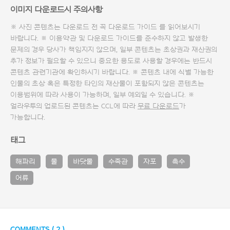
이미지 다운로드시 주의사항
※ 사진 콘텐츠는 다운로드 전 꼭
다운로드 가이드
를 읽어보시기
바랍니다. ※ 이용약관 및
다운로드 가이드
를 준수하지 않고 발생한
문제의 경우 당사가 책임지지 않으며, 일부 콘텐츠는 초상권과 재산권의
추가 정보가 필요할 수 있으니 중요한 용도로 사용할 경우에는 반드시
콘텐츠 관련기관에 확인하시기 바랍니다. ※ 콘텐츠 내에 식별 가능한
인물의 초상 혹은 특정한 타인의 재산물이 포함되지 않은 콘텐츠는
이용범위에 따라 사용이 가능하며, 일부 예외일 수 있습니다. ※
얼라우투의 업로드된 콘텐츠는 CCL에 따라
무료 다운로드
가
가능합니다.
태그
해파리
물
바닷물
수족관
자포
촉수
어류
COMMENTS (
2
)