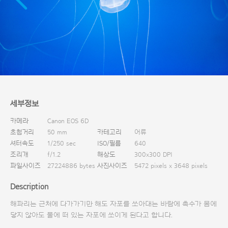
다운로드
세부정보
카메라
Canon EOS 6D
초첨거리
50 mm
카테고리
어류
셔터속도
1/250 sec
ISO/필름
640
조리개
f/1.2
해상도
300x300 DPI
파일사이즈
27224886 bytes
사진사이즈
5472 pixels x 3648 pixels
Description
해파리는 근처에 다가가기만 해도 자포를 쏘아대는 바람에 촉수가 몸에
닿지 않아도 물에 떠 있는 자포에 쏘이게 된다고 합니다.