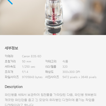
다운로드
세부정보
카메라
Canon EOS 6D
초첨거리
50 mm
카테고리
식품
셔터속도
1/250 sec
ISO/필름
320
조리개
f/1.4
해상도
300x300 DPI
파일사이즈
9705843 bytes
사진사이즈
5472 pixels x 3648 pixels
Description
와인병을 세워서 보관하여 침전물을 가라앉힌 다음, 와인병 윗부분의
깨끗한 와인만을 좁고 긴 모양의 유리병인 디캔터에 옮기는 작업을
디캔팅이라고 합니다.