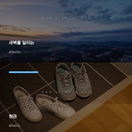
새벽을 알리는
allowto
현관
allowto