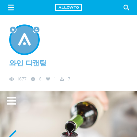
LOGIN
SIGN UP
FREE DOWNLOAD
GUIDE
와인 디캔팅
1677
6
1
7