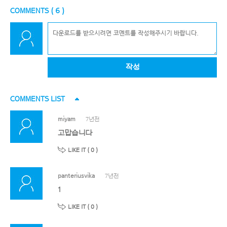
COMMENTS (
6
)
작성
COMMENTS LIST
miyam
7년전
고맙습니다
LIKE IT (
0
)
panteriusvika
7년전
1
LIKE IT (
0
)