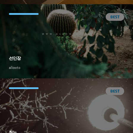
선인장
allowto
첫눈