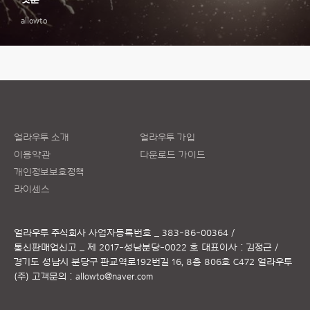
allowto
얼라우투 소개
얼라우투 가입
이용약관
다운로드 가이드
개인정보보호정책
라이센스
얼라우투 주식회사
사업자등록번호 _ 383-86-00364 /
통신판매업신고 _ 제 2017-성남분당-0022 호
대표이사 : 김정근 /
경기도 성남시 분당구 판교역로192번길 16, 8층 806호 C472 얼라우투
(주)
고객문의 :
allowto@naver.com