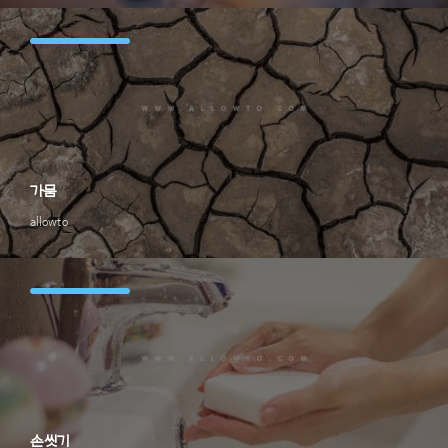
가뭄
allowto
손씻기