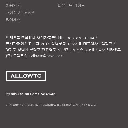
이용약관
다운로드 가이드
개인정보보호정책
라이센스
얼라우투 주식회사
사업자등록번호 _ 383-86-00364 /
통신판매업신고 _ 제 2017-성남분당-0022 호
대표이사 : 김정근 /
경기도 성남시 분당구 판교역로192번길 16, 8층 806호 C472 얼라우투
(주)
고객문의 :
allowto@naver.com
ⓒ allowto. all rights reserved.
이 제작물은 아모레퍼시픽의 아리따글꼴을 사용하여 디자인 되었습니다