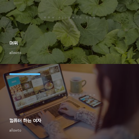
머위
allowto
컴퓨터 하는 여자
allowto