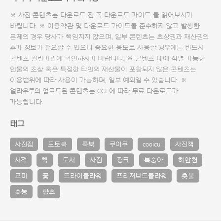
※ 사진 콘텐츠는 다운로드 전 꼭
다운로드 가이드
를 읽어보시기
바랍니다. ※ 이용약관 및
다운로드 가이드
를 준수하지 않고 발생한
문제의 경우 당사가 책임지지 않으며, 일부 콘텐츠는 초상권과 재산권의
추가 정보가 필요할 수 있으니 중요한 용도로 사용할 경우에는 반드시
콘텐츠 관련기관에 확인하시기 바랍니다. ※ 콘텐츠 내에 식별 가능한
인물의 초상 혹은 특정한 타인의 재산물이 포함되지 않은 콘텐츠는
이용범위에 따라 사용이 가능하며, 일부 예외일 수 있습니다. ※
얼라우투의 업로드된 콘텐츠는 CCL에 따라
무료 다운로드
가
가능합니다.
태그
사진집
포토북
룩북
쿠이쿠
cooicu
사진책
서적
책
도서
사진
핑크
복숭아
하얀천
묘미
꽃
드라이플라워
프리저브드플라워
촛불
촛농
향초