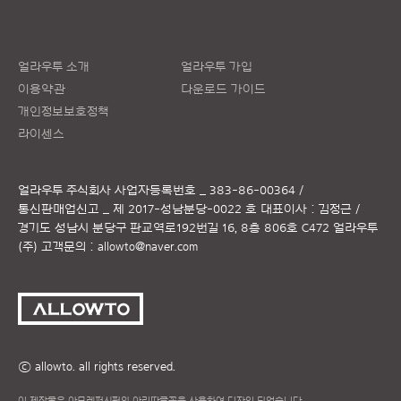
얼라우투 소개
얼라우투 가입
이용약관
다운로드 가이드
개인정보보호정책
라이센스
얼라우투 주식회사
사업자등록번호 _ 383-86-00364 /
통신판매업신고 _ 제 2017-성남분당-0022 호
대표이사 : 김정근 /
경기도 성남시 분당구 판교역로192번길 16, 8층 806호 C472 얼라우투
(주)
고객문의 :
allowto@naver.com
ⓒ allowto. all rights reserved.
이 제작물은 아모레퍼시픽의 아리따글꼴을 사용하여 디자인 되었습니다