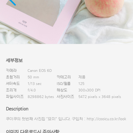
다운로드
세부정보
카메라
Canon EOS 6D
초첨거리
50 mm
카테고리
제품
셔터속도
1/13 sec
ISO/필름
125
조리개
f/4.0
해상도
300x300 DPI
파일사이즈
8298862 bytes
사진사이즈
5472 pixels x 3648 pixels
Description
쿠이쿠의 첫번째 사진집 "묘미" 입니다. 구입처 : http://cooicu.co.kr/look
이미지 다운로드시 주의사항