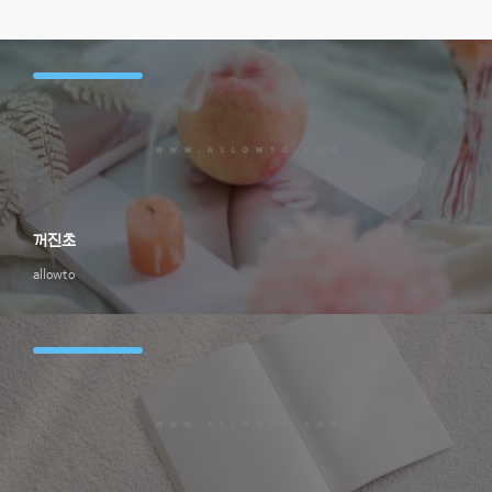
꺼진초
allowto