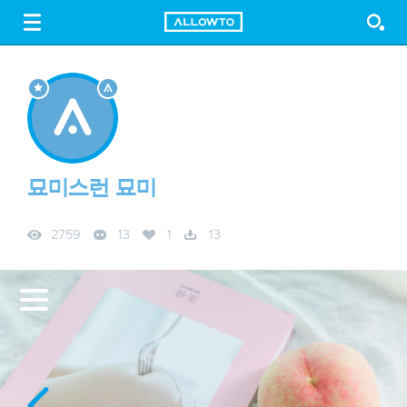
LOGIN
SIGN UP
FREE DOWNLOAD
GUIDE
묘미스런 묘미
2759
13
1
13