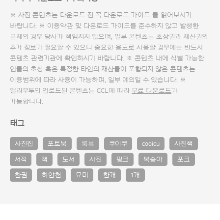
※ 사진 콘텐츠는 다운로드 전 꼭
다운로드 가이드
를 읽어보시기
바랍니다. ※ 이용약관 및
다운로드 가이드
를 준수하지 않고 발생한
문제의 경우 당사가 책임지지 않으며, 일부 콘텐츠는 초상권과 재산권의
추가 정보가 필요할 수 있으니 중요한 용도로 사용할 경우에는 반드시
콘텐츠 관련기관에 확인하시기 바랍니다. ※ 콘텐츠 내에 식별 가능한
인물의 초상 혹은 특정한 타인의 재산물이 포함되지 않은 콘텐츠는
이용범위에 따라 사용이 가능하며, 일부 예외일 수 있습니다. ※
얼라우투의 업로드된 콘텐츠는 CCL에 따라
무료 다운로드
가
가능합니다.
태그
사진집
포토북
룩북
쿠이쿠
cooicu
사진책
서적
책
도서
사진
핑크
복숭아
포크
한권
하얀천
묘미
한개
1개