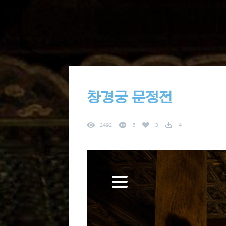
창경궁 문정전
2492
6
3
4