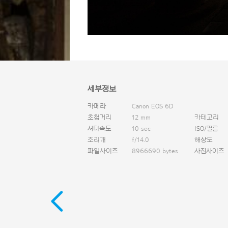
세부정보
카메라
Canon EOS 6D
초첨거리
12 mm
카테고리
셔터속도
10 sec
ISO/필름
조리개
f/14.0
해상도
파일사이즈
8966690 bytes
사진사이즈