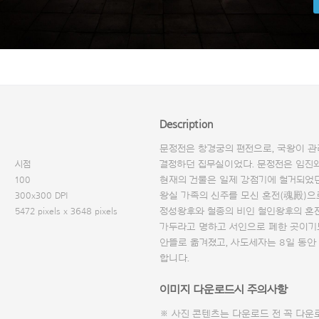
Description
문정전은 창경궁의 편전으로, 국왕이 관
시점
결정하던 집무실이었다. 문정전은 임진왜란
100
현재의 건물은 일제 강점기에 철거되었던
300x300 DPI
왕실 가족의 신주를 모신 혼전(魂殿)으
5472 pixels x 3648 pixels
정성왕후와 철종의 비인 철인왕후의 혼
가두라고 명하고 서인으로 폐한 곳이기도
안뜰로 옮겨졌고, 사도세자는 8일 동
합니다.
이미지 다운로드시 주의사항
※ 사진 콘텐츠는 다운로드 전 꼭
다운