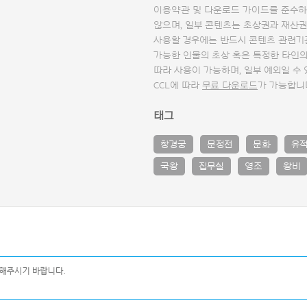
이용약관 및
다운로드 가이드
를 준수하
않으며, 일부 콘텐츠는 초상권과 재산권
사용할 경우에는 반드시 콘텐츠 관련기
가능한 인물의 초상 혹은 특정한 타인
따라 사용이 가능하며, 일부 예외일 수
CCL에 따라
무료 다운로드
가 가능합니
태그
창경궁
문정전
문화
유
국왕
집무실
영조
왕비