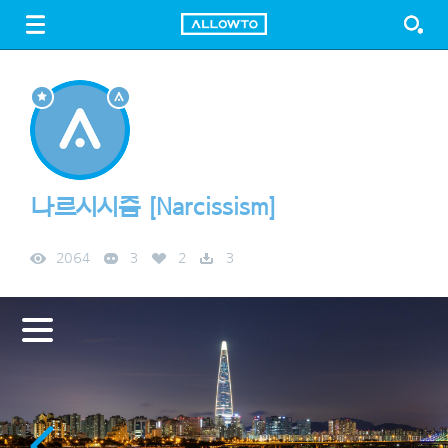
LOGIN
SIGN UP
FREE DOWNLOAD
GUIDE
나르시시즘 [Narcissism]
2064
3
2
3