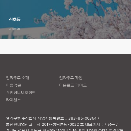
신호등
allowto
얼라우투 소개
얼라우투 가입
이용약관
다운로드 가이드
개인정보보호정책
라이센스
얼라우투 주식회사
사업자등록번호 _ 383-86-00364 /
통신판매업신고 _ 제 2017-성남분당-0022 호
대표이사 : 김정근 /
경기도 성남시 분당구 판교역로192번길 16, 8층 806호 C472 얼라우투