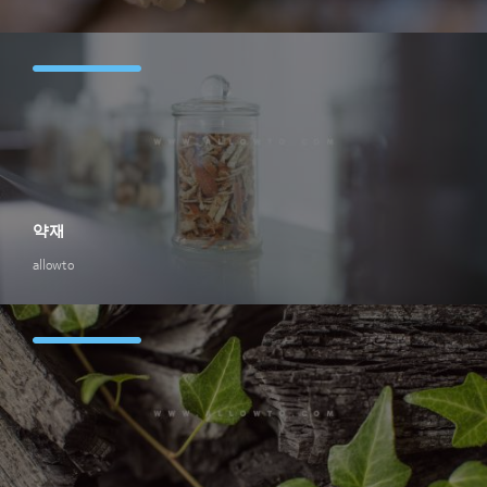
약재
allowto