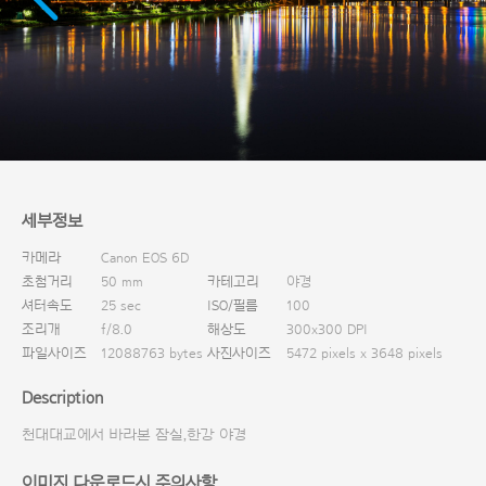
다운로드
세부정보
카메라
Canon EOS 6D
초첨거리
50 mm
카테고리
야경
셔터속도
25 sec
ISO/필름
100
조리개
f/8.0
해상도
300x300 DPI
파일사이즈
12088763 bytes
사진사이즈
5472 pixels x 3648 pixels
Description
천대대교에서 바라본 잠실,한강 야경
이미지 다운로드시 주의사항