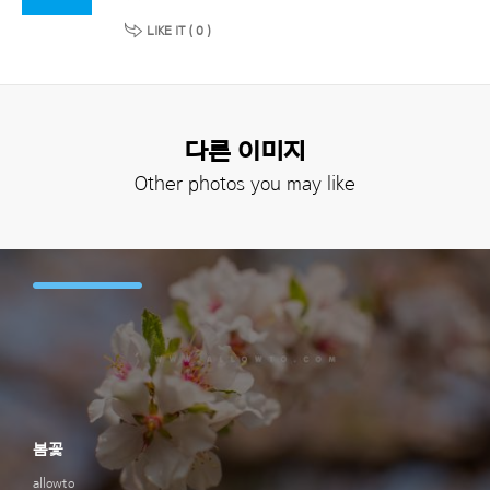
LIKE IT (
0
)
다른 이미지
Other photos you may like
봄꽃
allowto