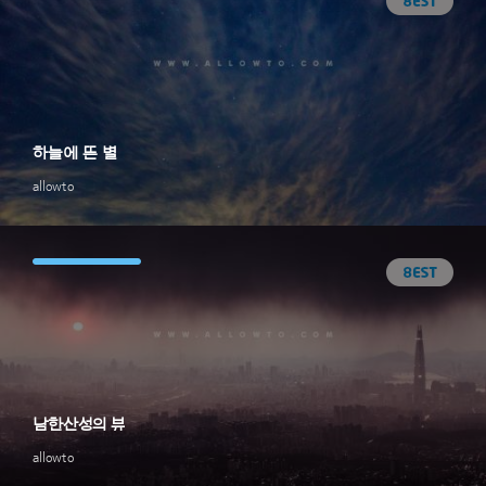
하늘에 뜬 별
allowto
남한산성의 뷰
allowto