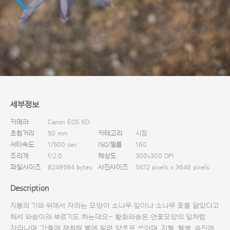
다운로드
세부정보
카메라
Canon EOS 6D
초첨거리
50 mm
카테고리
시점
셔터속도
1/500 sec
ISO/필름
160
조리개
f/2.0
해상도
300x300 DPI
파일사이즈
8249594 bytes
사진사이즈
5472 pixels x 3648 pixels
Description
지붕의 기와 위에서 자라는 모양이 소나무 잎이나 소나무 꽃을 닮았다고
해서 와송이라 부르기도 하는데요~ 황화와송은 연꽃모양의 잎처럼
자라나며, 가을에 재취해 볕에 말려 약초로 쓰이며, 지혈, 혈병, 습진에