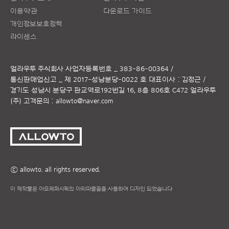
이용약관
다운로드 가이드
개인정보보호정책
라이센스
얼라우투 주식회사
사업자등록번호 _ 383-86-00364 /
통신판매업신고 _ 제 2017-성남분당-0022 호
대표이사 : 김정근 /
경기도 성남시 분당구 판교역로192번길 16, 8층 806호 C472 얼라우투
(주)
고객문의 :
allowto@naver.com
ⓒ allowto. all rights reserved.
이 제작물은 아모레퍼시픽의 아리따글꼴을 사용하여 디자인 되었습니다