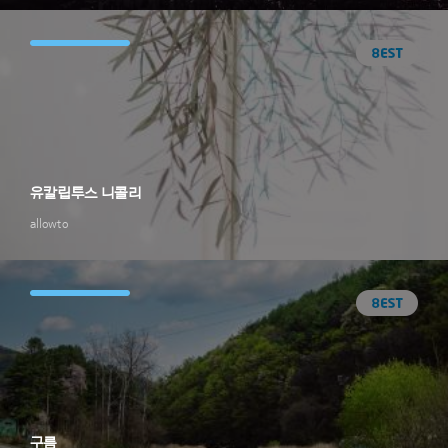
유칼립투스 니콜리
allowto
구름