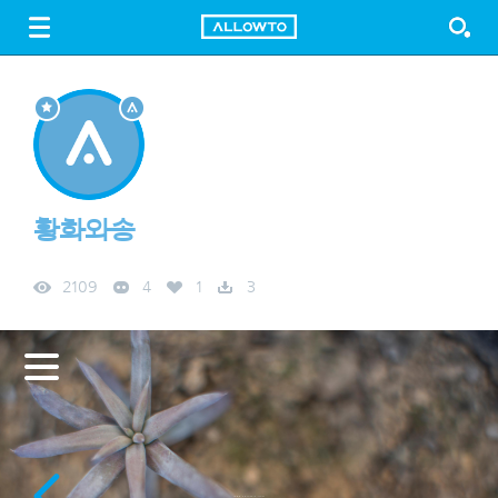
LOGIN
SIGN UP
FREE DOWNLOAD
GUIDE
황화와송
2109
4
1
3