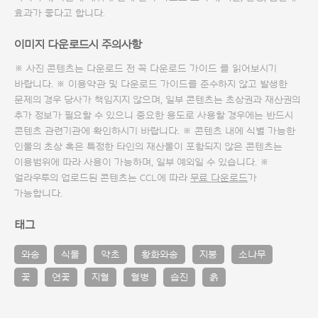
효과가 좋다고 합니다.
이미지 다운로드시 주의사항
※ 사진 콘텐츠는 다운로드 전 꼭
다운로드 가이드
를 읽어보시기
바랍니다. ※ 이용약관 및
다운로드 가이드
를 준수하지 않고 발생한
문제의 경우 당사가 책임지지 않으며, 일부 콘텐츠는 초상권과 재산권의
추가 정보가 필요할 수 있으니 중요한 용도로 사용할 경우에는 반드시
콘텐츠 관련기관에 확인하시기 바랍니다. ※ 콘텐츠 내에 식별 가능한
인물의 초상 혹은 특정한 타인의 재산물이 포함되지 않은 콘텐츠는
이용범위에 따라 사용이 가능하며, 일부 예외일 수 있습니다. ※
얼라우투의 업로드된 콘텐츠는 CCL에 따라
무료 다운로드
가
가능합니다.
태그
와송
식물
약초
황화와송
지붕
소나무
꽃
연꽃
지혈
혈병
습진
흙