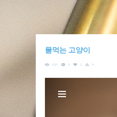
물먹는 고양이
2201
5
2
5