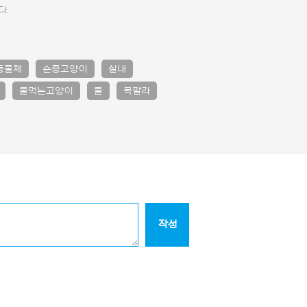
다.
동물체
순종고양이
실내
물먹는고양이
물
목말라
작성