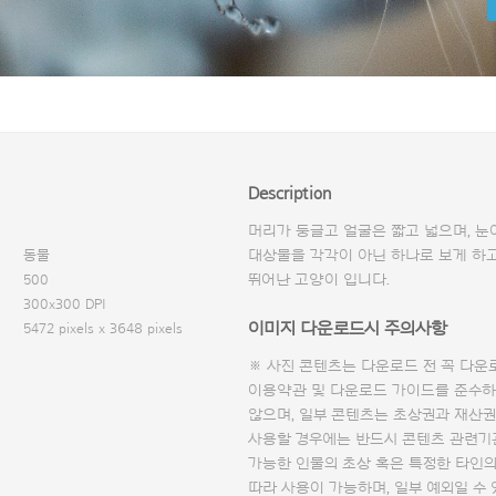
Description
머리가 둥글고 얼굴은 짧고 넓으며, 눈
동물
대상물을 각각이 아닌 하나로 보게 하고
500
뛰어난 고양이 입니다.
300x300 DPI
이미지 다운로드시 주의사항
5472 pixels x 3648 pixels
※ 사진 콘텐츠는 다운로드 전 꼭
다운
이용약관 및
다운로드 가이드
를 준수하
않으며, 일부 콘텐츠는 초상권과 재산권
사용할 경우에는 반드시 콘텐츠 관련기
가능한 인물의 초상 혹은 특정한 타인
따라 사용이 가능하며, 일부 예외일 수