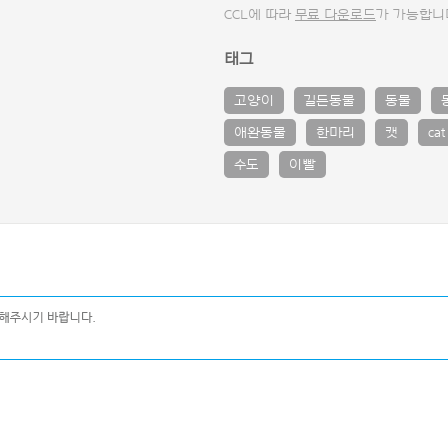
CCL에 따라
무료 다운로드
가 가능합니
태그
고양이
길든동물
동물
애완동물
한마리
캣
cat
수도
이빨