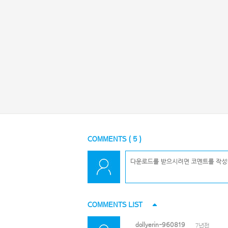
COMMENTS (
5
)
COMMENTS LIST
dollyerin-960819
7년전