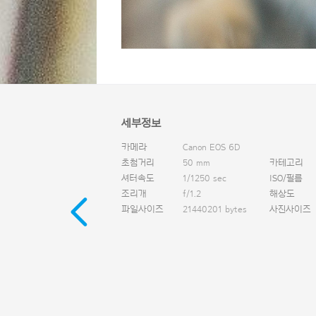
세부정보
카메라
Canon EOS 6D
초첨거리
50 mm
카테고리
셔터속도
1/1250 sec
ISO/필름
조리개
f/1.2
해상도
파일사이즈
21440201 bytes
사진사이즈