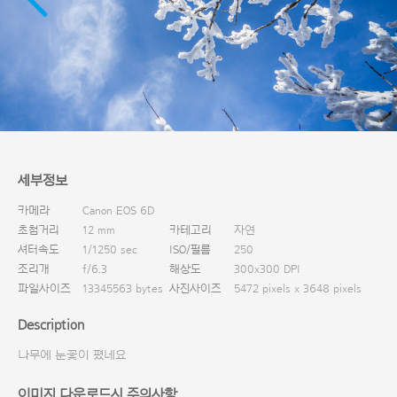
다운로드
세부정보
카메라
Canon EOS 6D
초첨거리
12 mm
카테고리
자연
셔터속도
1/1250 sec
ISO/필름
250
조리개
f/6.3
해상도
300x300 DPI
파일사이즈
13345563 bytes
사진사이즈
5472 pixels x 3648 pixels
Description
나무에 눈꽃이 폈네요
이미지 다운로드시 주의사항