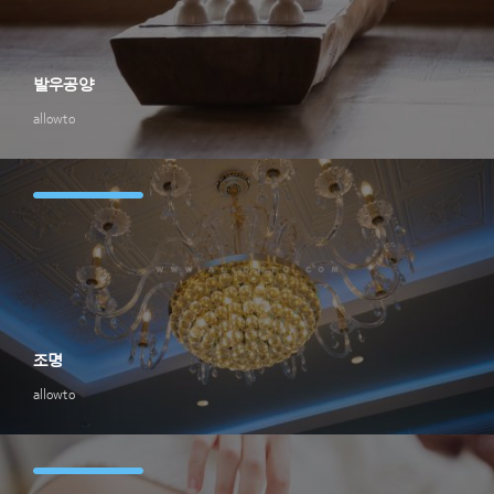
발우공양
allowto
조명
allowto