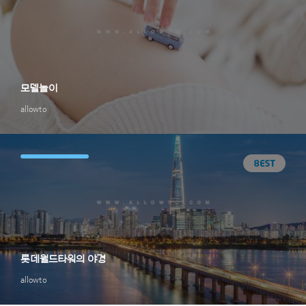
모델놀이
allowto
롯데월드타워의 야경
allowto