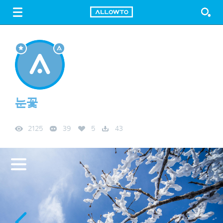
LOGIN
SIGN UP
FREE DOWNLOAD
GUIDE
눈꽃
2125
39
5
43