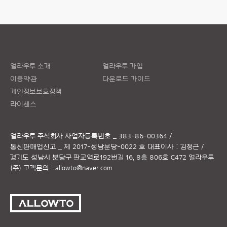
얼라우투 소개
얼라우투 가입
이용약관
다운로드 가이드
개인정보보호정책
라이센스
얼라우투 주식회사
사업자등록번호 _ 383-86-00364 /
통신판매업신고 _ 제 2017-성남분당-0022 호
대표이사 : 김정근 /
경기도 성남시 분당구 판교역로192번길 16, 8층 806호 C472 얼라우투
(주)
고객문의 :
allowto@naver.com