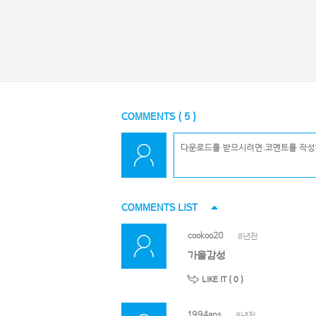
COMMENTS (
5
)
COMMENTS LIST
cookoo20
8년전
가을감성
LIKE IT (
0
)
1994ans
8년전