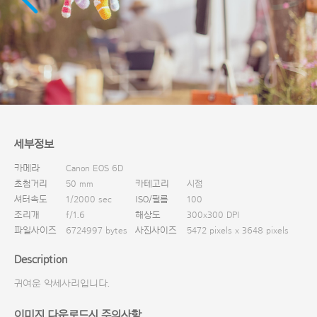
다운로드
세부정보
카메라
Canon EOS 6D
초첨거리
50 mm
카테고리
시점
셔터속도
1/2000 sec
ISO/필름
100
조리개
f/1.6
해상도
300x300 DPI
파일사이즈
6724997 bytes
사진사이즈
5472 pixels x 3648 pixels
Description
귀여운 악세사리입니다.
이미지 다운로드시 주의사항