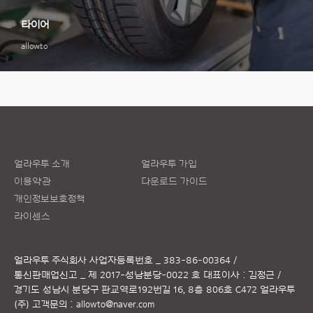
타이어
allowto
얼라우투 소개
얼라우투 가입
이용약관
다운로드 가이드
개인정보보호정책
라이센스
얼라우투 주식회사
사업자등록번호 _ 383-86-00364 /
통신판매업신고 _ 제 2017-성남분당-0022 호
대표이사 : 김정근 /
경기도 성남시 분당구 판교역로192번길 16, 8층 806호 C472 얼라우투
(주)
고객문의 :
allowto@naver.com