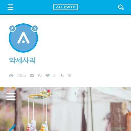
LOGIN
SIGN UP
FREE DOWNLOAD
GUIDE
악세사리
2355
15
2
18