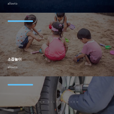
allowto
소꼽놀이
allowto