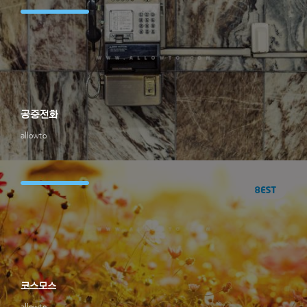
공중전화
allowto
코스모스
allowto