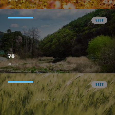
구름
allowto