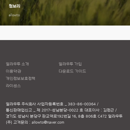
청보리
allowto
얼라우투 소개
얼라우투 가입
이용약관
다운로드 가이드
개인정보보호정책
라이센스
얼라우투 주식회사
사업자등록번호 _ 383-86-00364 /
통신판매업신고 _ 제 2017-성남분당-0022 호
대표이사 : 김정근 /
경기도 성남시 분당구 판교역로192번길 16, 8층 806호 C472 얼라우투
(주)
고객문의 :
allowto@naver.com