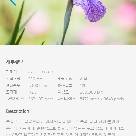
다운로드
세부정보
카메라
Canon EOS 6D
초첨거리
200 mm
카테고리
시점
셔터속도
1/1000 sec
ISO/필름
125
조리개
f/2.8
해상도
300x300 DPI
파일사이즈
8631137 bytes
사진사이즈
5472 pixels x 3648 pixels
Description
붓꽃은 그 꽃봉오리가 마치 먹물을 머금은 붓과 같다 하여 붙여진
우리의 이름이다. 일반적으로 붓꽃류의 식물을 두고 창포나 아이리스
(Iris)라고 부르기도 하지만 잘못된 것은 아니지만 우리의 이름인