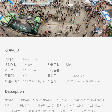
다운로드
세부정보
카메라
Canon EOS 6D
초첨거리
15 mm
카테고리
일상
셔터속도
1/400 sec
ISO/필름
400
조리개
f/7.1
해상도
300x300 DPI
파일사이즈
14271907 bytes
사진사이즈
5472 pixels x 3648 pixels
Description
보령시는 예로부터 자원이 풍부하고 산 좋고 물 맑아 산자수명한 땅에
대대 손손 평강을 누리며 산다고 유래된 축복 받은 고장이라고 하죠~
1년에 한번 머드광장에서 머드축제를 즐기는 것도 좋을것 같네요