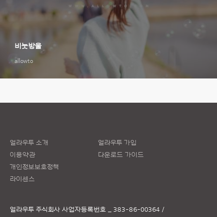
비눗방울
allowto
얼라우투 소개
얼라우투 가입
이용약관
다운로드 가이드
개인정보보호정책
라이센스
얼라우투 주식회사
사업자등록번호 _ 383-86-00364 /