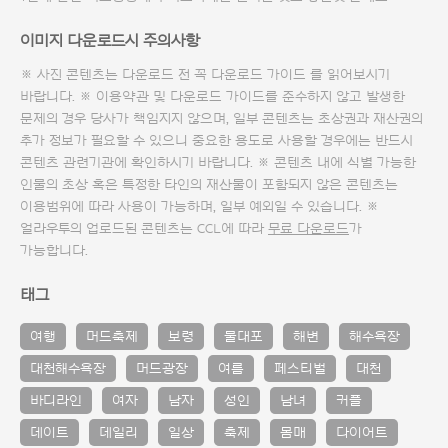
이미지 다운로드시 주의사항
※ 사진 콘텐츠는 다운로드 전 꼭
다운로드 가이드
를 읽어보시기
바랍니다. ※ 이용약관 및
다운로드 가이드
를 준수하지 않고 발생한
문제의 경우 당사가 책임지지 않으며, 일부 콘텐츠는 초상권과 재산권의
추가 정보가 필요할 수 있으니 중요한 용도로 사용할 경우에는 반드시
콘텐츠 관련기관에 확인하시기 바랍니다. ※ 콘텐츠 내에 식별 가능한
인물의 초상 혹은 특정한 타인의 재산물이 포함되지 않은 콘텐츠는
이용범위에 따라 사용이 가능하며, 일부 예외일 수 있습니다. ※
얼라우투의 업로드된 콘텐츠는 CCL에 따라
무료 다운로드
가
가능합니다.
태그
여행
머드축제
보령
물대포
해변
해수욕장
대천해수욕장
머드광장
여름
페스티벌
대천
바디라인
여자
남자
성인
남녀
커플
데이트
데일리
일상
축제
몸매
다이어트