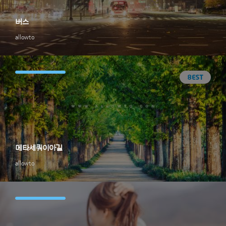
버스
allowto
메타세쿼이아길
allowto