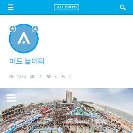
LOGIN
SIGN UP
FREE DOWNLOAD
GUIDE
머드 놀이터
2434
10
3
7