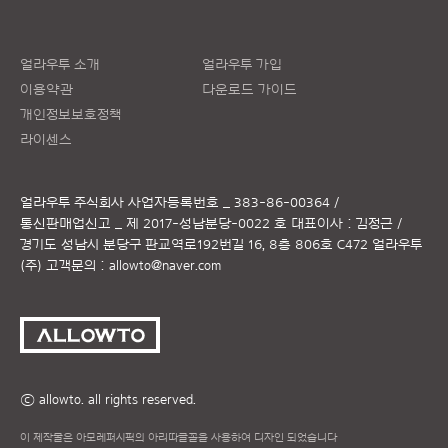
얼라우투 소개
얼라우투 가입
이용약관
다운로드 가이드
개인정보보호정책
라이센스
얼라우투 주식회사
사업자등록번호 _ 383-86-00364 /
통신판매업신고 _ 제 2017-성남분당-0022 호
대표이사 : 김정근 /
경기도 성남시 분당구 판교역로192번길 16, 8층 806호 C472 얼라우투
(주)
고객문의 :
allowto@naver.com
ⓒ allowto. all rights reserved.
이 제작물은 아모레퍼시픽의 아리따글꼴을 사용하여 디자인 되었습니다