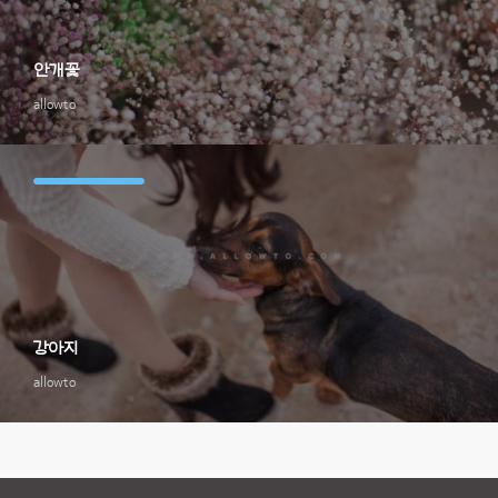
안개꽃
allowto
강아지
allowto