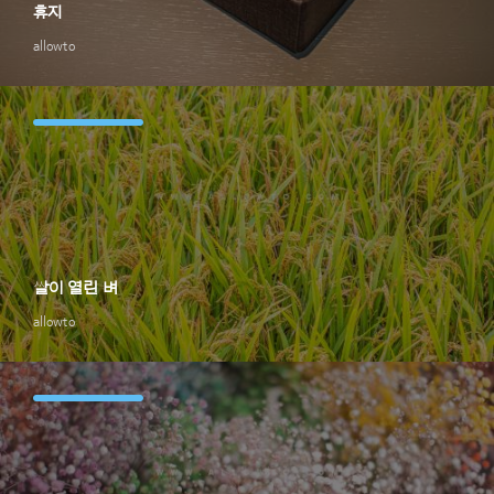
휴지
allowto
쌀이 열린 벼
allowto