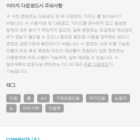
이미지 다운로드시 주의사항
※ 사진 콘텐츠는 다운로드 전 꼭
다운로드 가이드
를 읽어보시기
바랍니다. ※ 이용약관 및
다운로드 가이드
를 준수하지 않고 발생한
문제의 경우 당사가 책임지지 않으며, 일부 콘텐츠는 초상권과 재산권의
추가 정보가 필요할 수 있으니 중요한 용도로 사용할 경우에는 반드시
콘텐츠 관련기관에 확인하시기 바랍니다. ※ 콘텐츠 내에 식별 가능한
인물의 초상 혹은 특정한 타인의 재산물이 포함되지 않은 콘텐츠는
이용범위에 따라 사용이 가능하며, 일부 예외일 수 있습니다. ※
얼라우투의 업로드된 콘텐츠는 CCL에 따라
무료 다운로드
가
가능합니다.
태그
인형
돌
doll
구체관절인형
여자인형
눈동자
눈
머리카락
인형옷
COMMENTS (
5
)