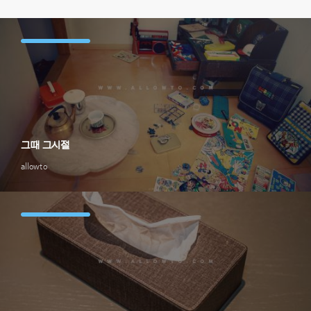
그때 그시절
allowto