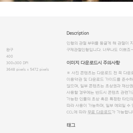
Description
인형의 관절 부위를 둥글게 해 관절이 
완구
구제관절인형입니다. 너무나도 이쁘죠~ 
400
이미지 다운로드시 주의사항
300x300 DPI
3648 pixels x 5472 pixels
※ 사진 콘텐츠는 다운로드 전 꼭
다운
이용약관 및
다운로드 가이드
를 준수하
않으며, 일부 콘텐츠는 초상권과 재산권
사용할 경우에는 반드시 콘텐츠 관련기
가능한 인물의 초상 혹은 특정한 타인
따라 사용이 가능하며, 일부 예외일 수
CCL에 따라
무료 다운로드
가 가능합니
태그