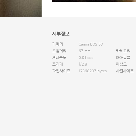
세부정보
카메라
Canon EOS 5D
초첨거리
67 mm
카테고리
셔터속도
0.01 sec
ISO/필름
조리개
f/2.8
해상도
파일사이즈
17368207 bytes
사진사이즈