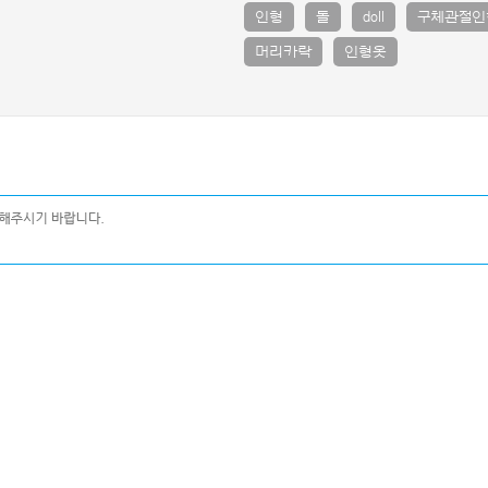
인형
돌
doll
구체관절인
머리카락
인형옷