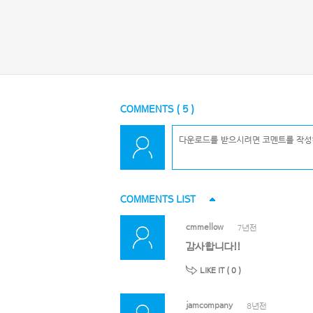
COMMENTS (
5
)
COMMENTS LIST
cmmellow
7년전
감사합니다!!
LIKE IT (
0
)
jamcompany
8년전