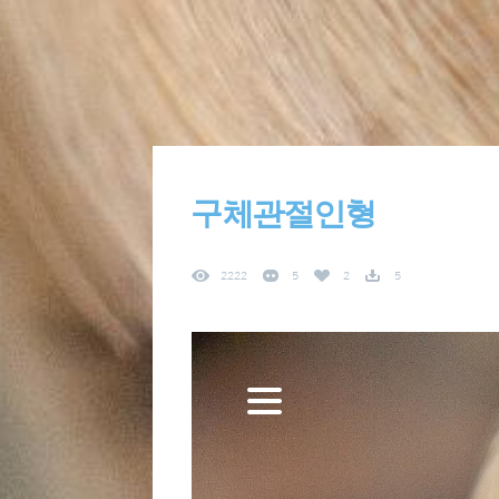
구체관절인형
2222
5
2
5