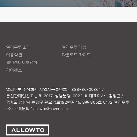
얼라우투 소개
얼라우투 가입
이용약관
다운로드 가이드
개인정보보호정책
라이센스
얼라우투 주식회사
사업자등록번호 _ 383-86-00364 /
통신판매업신고 _ 제 2017-성남분당-0022 호
대표이사 : 김정근 /
경기도 성남시 분당구 판교역로192번길 16, 8층 806호 C472 얼라우투
(주)
고객문의 :
allowto@naver.com