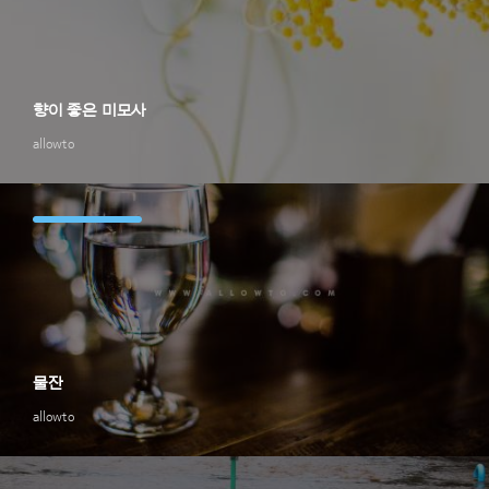
향이 좋은 미모사
allowto
물잔
allowto