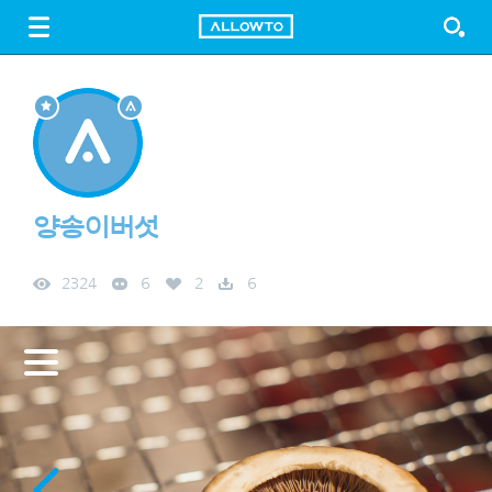
LOGIN
SIGN UP
FREE DOWNLOAD
GUIDE
양송이버섯
2324
6
2
6