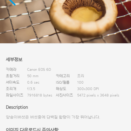
다운로드
세부정보
카메라
Canon EOS 6D
초첨거리
50 mm
카테고리
조리
셔터속도
0.6 sec
ISO/필름
100
조리개
f/3.5
해상도
300x300 DPI
파일사이즈
7916818 bytes
사진사이즈
5472 pixels x 3648 pixels
Description
양송이버섯은 버섯중에 단백질 함량이 가장 뛰어납니다.
이미지 다운로드시 주의사항