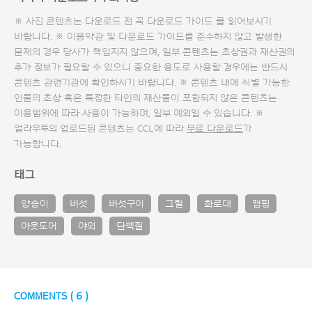
※ 사진 콘텐츠는 다운로드 전 꼭
다운로드 가이드
를 읽어보시기
바랍니다. ※ 이용약관 및
다운로드 가이드
를 준수하지 않고 발생한
문제의 경우 당사가 책임지지 않으며, 일부 콘텐츠는 초상권과 재산권의
추가 정보가 필요할 수 있으니 중요한 용도로 사용할 경우에는 반드시
콘텐츠 관련기관에 확인하시기 바랍니다. ※ 콘텐츠 내에 식별 가능한
인물의 초상 혹은 특정한 타인의 재산물이 포함되지 않은 콘텐츠는
이용범위에 따라 사용이 가능하며, 일부 예외일 수 있습니다. ※
얼라우투의 업로드된 콘텐츠는 CCL에 따라
무료 다운로드
가
가능합니다.
태그
양송이
버섯
버섯구이
그릴
화로대
캠핑
아웃도어
야외
단백질
COMMENTS (
6
)