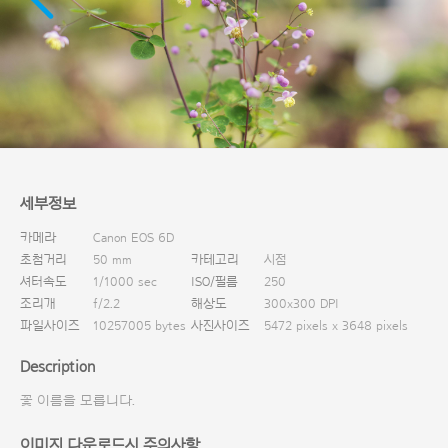
다운로드
세부정보
카메라
Canon EOS 6D
초첨거리
50 mm
카테고리
시점
셔터속도
1/1000 sec
ISO/필름
250
조리개
f/2.2
해상도
300x300 DPI
파일사이즈
10257005 bytes
사진사이즈
5472 pixels x 3648 pixels
Description
꽃 이름을 모릅니다.
이미지 다운로드시 주의사항