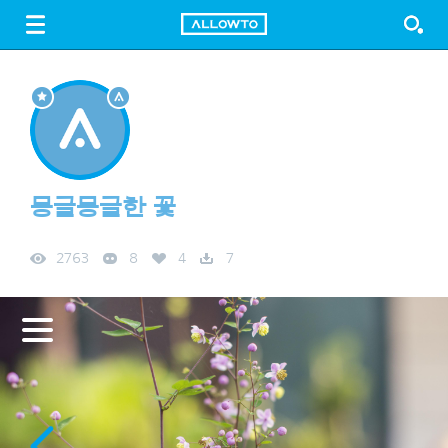
LOGIN
SIGN UP
FREE DOWNLOAD
GUIDE
몽글몽글한 꽃
2763
8
4
7