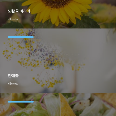
노란 해바라기
allowto
안개꽃
allowto