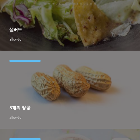
샐러드
allowto
3개의 땅콩
allowto