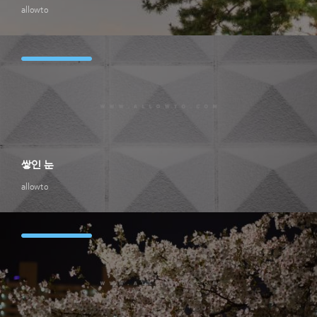
allowto
쌓인 눈
allowto