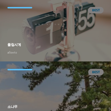
플립시계
allowto
소나무